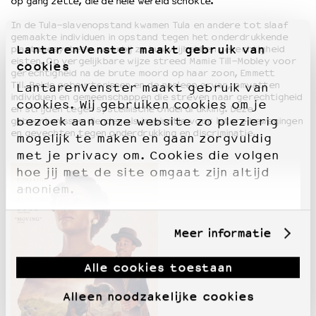
op gang zette, die de hele wereld schokte.
In de Tula-slavenopstand kwamen Tula en andere tot slaaf
gemaakte individuen in opstand tegen het onderdrukkende
LantarenVenster maakt gebruik van
plantagesysteem, waarbij ze hun vrijheid en gerechtigheid
eisten. Op vergelijkbare wijze streed Mamie Till-Mobley voor
cookies
gerechtigheid na de brute moord op haar zoon, Emmett
Till. Beide gebeurtenissen en de nasleep ervan, omvatten
LantarenVenster maakt gebruik van
individuen en gemeenschappen die streven naar gerechtigheid
cookies. Wij gebruiken cookies om je
en strijden tegen systemische onderdrukking. Deze
bezoek aan onze website zo plezierig
gebeurtenissen dienden als inspiratie voor latere bewegingen
en gevechten tegen onderdrukking en discriminatie.
mogelijk te maken en gaan zorgvuldig
met je privacy om. Cookies die volgen
hoe jij met de site omgaat zijn altijd
anoniem.
Meer informatie
Alle cookies toestaan
Alleen noodzakelijke cookies