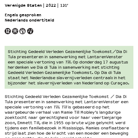
Verenigde Staten
2022
131’
Engels gesproken
OVER LANTARENVENSTER
Nederlands ondertiteld
Wat we doen
Werken bij
Wie is wie
Word vriend
Stichting Gedeeld Verleden Gezamenlijke Toekomst/Dia Di
Historie
Tula presenteren in samenwerking met LantarenVenster
Partners
een speciale vertoning van
Till
. Op donderdag 17 augustus
herdenken we Dia di Tula in samenwerking met stichting
Huisregels
Gedeeld Verleden Gezamenlijke Toekomst. Op Dia di Tula
Privacyverklaring
staat het Nederlandse slavernijverleden centraal: in het
Integriteits- en gedragscode
bijzonder het slavernijverleden van Nederland op Curaçao.
Duurzaamheid
Stichting Gedeeld Verleden Gezamenlijke Toekomst / Dia Di
Culturele boycot Israël
Tula presenteren in samenwerking met LantarenVenster een
Ruimte voor artistieke vrijheid – VNPF
speciale vertoning van
Till
.
Till
is gebaseerd op het
waargebeurde verhaal van Mamie Till Mobley’s langdurige
zoektocht naar gerechtigheid voor haar veertienjarige
zoon, Emmett Till, die in 1955 op brute wijze gelyncht werd
tijdens een familiebezoek in Mississippi. Mamies onaflaatbare
strijd laat zien hoe de kracht van een moeder een beweging