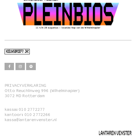
NIEUWSBRIEF? JA!
PRIVACYVERKLARING
Otto Reuchlinweg 996 (Wilhelminapier)
Film
3072 MD Rotterdam
Muziek
kassa:
010 2772277
Familie
kantoor:
010 2772266
kassa@lantarenvenster.nl
Film in English
Rotterdams Open Doek