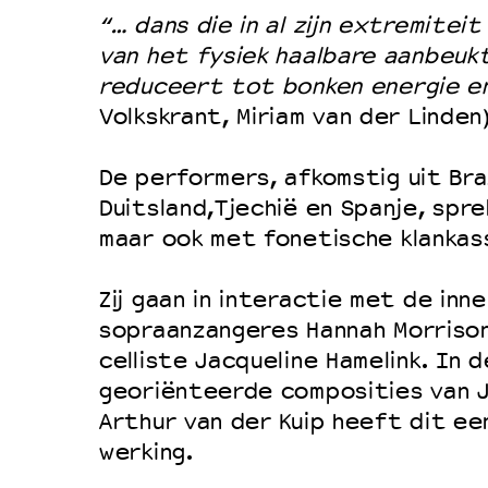
Filmprogramma’s VO/MBO
“… dans die in al zijn extremitei
Speciale educatieprogramma’s
van het fysiek haalbare aanbeuk
reduceert tot bonken energie en
Volkskrant, Miriam van der Linden
OVER LANTARENVENSTER
Wat we doen
De performers, afkomstig uit Brazi
Duitsland,Tjechië en Spanje, spre
Werken bij
maar ook met fonetische klankas
Wie is wie
Word vriend
Zij gaan in interactie met de in
Historie
sopraanzangeres Hannah Morrison
celliste Jacqueline Hamelink. In d
Partners
georiënteerde composities van J
Huisregels
Arthur van der Kuip heeft dit e
Privacyverklaring
werking.
Integriteits- en gedragscode