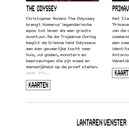
ICL
THE ODYSSEY
PRIMAV
k je de
Christopher Nolans The Odyssey
Het Ita
aires
brengt Homerus' legendarische
'Primave
on
epos tot leven als een groots
van de 
…
avontuur. Na de Trojaanse Oorlog
zoekende
begint de Griekse held Odysseus
een wee
aan een gevaarlijke tocht naar
identit
huis, vol goden, monsters en
Antonio
beproevingen die zijn moed en
Venetië
menselijkheid op de proef stellen.
KAART
meer info…
KAARTEN