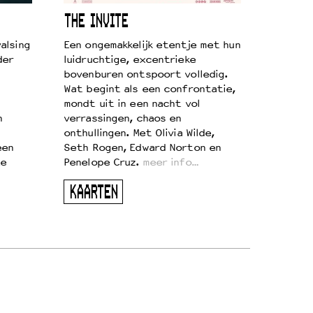
THE INVITE
alsing
Een ongemakkelijk etentje met hun
der
luidruchtige, excentrieke
bovenburen ontspoort volledig.
Wat begint als een confrontatie,
mondt uit in een nacht vol
n
verrassingen, chaos en
onthullingen. Met Olivia Wilde,
een
Seth Rogen, Edward Norton en
te
Penelope Cruz.
meer info…
KAARTEN