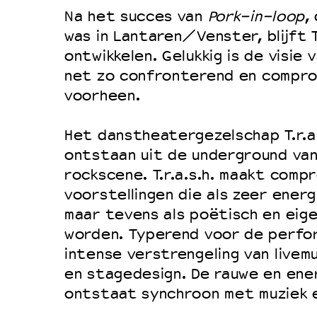
Na het succes van
Pork-in-loop
,
Duurzaamheid
was in Lantaren/Venster, blijft T.
Culturele boycot Israël
ontwikkelen. Gelukkig is de visie
Ruimte voor artistieke vrijheid –
net zo confronterend en comprom
voorheen.
Het danstheatergezelschap T.r.a.s
ontstaan uit de underground van
rockscene. T.r.a.s.h. maakt comp
voorstellingen die als zeer energ
maar tevens als poëtisch en eig
worden. Typerend voor de perfo
intense verstrengeling van livem
en stagedesign. De rauwe en ene
ontstaat synchroon met muziek 