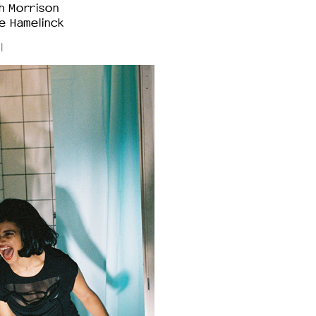
h Morrison
e Hamelinck
l