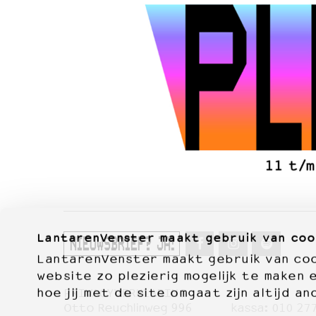
LantarenVenster maakt gebruik van coo
NIEUWSBRIEF? JA!
LantarenVenster maakt gebruik van cook
website zo plezierig mogelijk te maken 
hoe jij met de site omgaat zijn altijd an
PRIVACYVERKLARING
Otto Reuchlinweg 996
kassa:
010 27