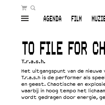
Winkelmandje
Zoek
AGENDA
FILM
MUZI
PLAN JE BEZOEK
Openingstijden & contact
TO FILE FOR C
Bereikbaarheid
Kaartverkoop
T.r.a.s.h.
Het uitgangspunt van de nieuwe v
T.r.a.s.h is de performer als spee
EDUCATIE
en geest. Chaotische en explosi
Schoolvoorstellingen
waarbij in hoog tempo het lichaa
Filmprogramma’s Primair Onderwijs
wordt gedragen door energie, gel