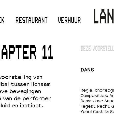
EK
RESTAURANT
VERHUUR
HAPTER 11
DEZE VOORSTELL
DANS
oorstelling van
lbal tussen lichaam
Regie, choreogr
eve bewegingen
Composities: Ar
m van de performer
Dans: Jose Agud
uid en instinct.
Tegest Pecht G
Yonel Castilla 