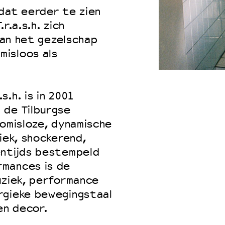
 dat eerder te zien
r.a.s.h. zich
 van het gezelschap
 VNPF
isloos als
.h. is in 2001
 de Tilburgse
romisloze, dynamische
iek, shockerend,
entijds bestempeld
rmances is de
uziek, performance
rgieke bewegingstaal
en decor.