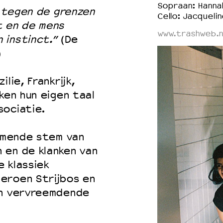
Sopraan: Hanna
t tegen de grenzen
Cello: Jacquelin
t en de mens
www.trashweb.n
 instinct.”
(De
)
lie, Frankrijk,
ken hun eigen taal
sociatie.
nemende stem van
 en de klanken van
e klassiek
eroen Strijbos en
en vervreemdende