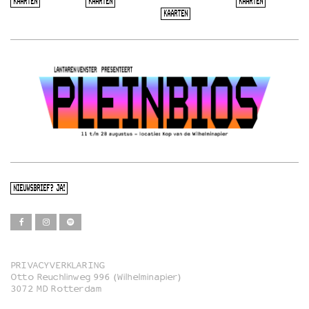
KAARTEN
KAARTEN
KAARTEN
KAARTEN
NIEUWSBRIEF? JA!
PRIVACYVERKLARING
Otto Reuchlinweg 996 (Wilhelminapier)
Film
3072 MD Rotterdam
Muziek