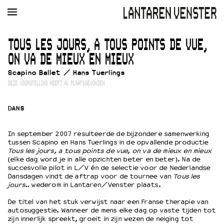
AGENDA
FILM
MUZIEK
RESTAURANT
VERHUUR
TOUS LES JOURS, A TOUS POINTS DE VUE,
ON VA DE MIEUX EN MIEUX
Winkelmandje
Zoek
Scapino Ballet / Hans Tuerlings
DEZE VOORSTELLING HEEFT AL PLAATSGEVONDEN
PLAN JE BEZOEK
Openingstijden & contact
DANS
Bereikbaarheid
Kaartverkoop
In september 2007 resulteerde de bijzondere samenwerking
tussen Scapino en Hans Tuerlings in de opvallende productie
Tous les jours, a tous points de vue, on va de mieux en mieux
(elke dag word je in alle opzichten beter en beter). Na de
EDUCATIE
succesvolle pilot in L/V én de selectie voor de Nederlandse
Schoolvoorstellingen
Dansdagen vindt de aftrap voor de tournee van
Tous les
jours..
wederom in Lantaren/Venster plaats.
Filmprogramma’s Primair Onderwijs
Filmprogramma’s VO/MBO
De titel van het stuk verwijst naar een Franse therapie van
autosuggestie. Wanneer de mens elke dag op vaste tijden tot
Speciale educatieprogramma’s
zijn innerlijk spreekt, groeit in zijn wezen de neiging tot