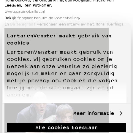
Malehounova, Veronique Prins, Jan Kooijman, Mischa van
Leeuwen, Rein Putkamer.
www.scapinoballet.nl
Bekijk
fragmenten uit de voorstelling
.
In
De Telegraaf
verscheen een interview met Hans Tuerlings.
LantarenVenster maakt gebruik van
cookies
LantarenVenster maakt gebruik van
cookies. Wij gebruiken cookies om je
bezoek aan onze website zo plezierig
mogelijk te maken en gaan zorgvuldig
met je privacy om. Cookies die volgen
hoe jij met de site omgaat zijn altijd
anoniem.
Meer informatie
Alle cookies toestaan