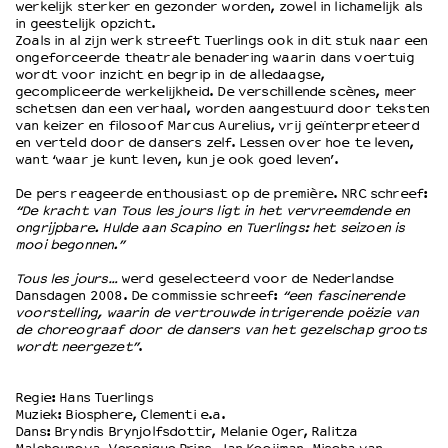
werkelijk sterker en gezonder worden, zowel in lichamelijk als
in geestelijk opzicht.
Zoals in al zijn werk streeft Tuerlings ook in dit stuk naar een
OVER LANTARENVENSTER
ongeforceerde theatrale benadering waarin dans voertuig
wordt voor inzicht en begrip in de alledaagse,
Wat we doen
gecompliceerde werkelijkheid. De verschillende scènes, meer
Werken bij
schetsen dan een verhaal, worden aangestuurd door teksten
Wie is wie
van keizer en filosoof Marcus Aurelius, vrij geïnterpreteerd
en verteld door de dansers zelf. Lessen over hoe te leven,
Word vriend
want ‘waar je kunt leven, kun je ook goed leven’.
Historie
De pers reageerde enthousiast op de première. NRC schreef:
Partners
“De kracht van Tous les jours ligt in het vervreemdende en
Huisregels
ongrijpbare. Hulde aan Scapino en Tuerlings: het seizoen is
Privacyverklaring
mooi begonnen.”
Integriteits- en gedragscode
Tous les jours…
werd geselecteerd voor de Nederlandse
Duurzaamheid
Dansdagen 2008. De commissie schreef:
“een fascinerende
voorstelling, waarin de vertrouwde intrigerende poëzie van
Culturele boycot Israël
de choreograaf door de dansers van het gezelschap groots
Ruimte voor artistieke vrijheid – VNPF
wordt neergezet”
.
Regie: Hans Tuerlings
Muziek: Biosphere, Clementi e.a.
Dans: Bryndis Brynjolfsdottir, Melanie Oger, Ralitza