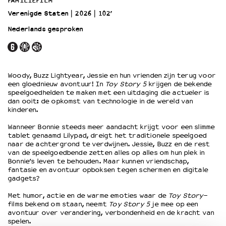
FAMILIEFILM
Verenigde Staten
2026
102’
OVER LANTARENVENSTER
Nederlands gesproken
Wat we doen
Werken bij
Wie is wie
Word vriend
Woody, Buzz Lightyear, Jessie en hun vrienden zijn terug voor
een gloednieuw avontuur! In
Toy Story 5
krijgen de bekende
Historie
speelgoedhelden te maken met een uitdaging die actueler is
Partners
dan ooit: de opkomst van technologie in de wereld van
kinderen.
Huisregels
Privacyverklaring
Wanneer Bonnie steeds meer aandacht krijgt voor een slimme
tablet genaamd Lilypad, dreigt het traditionele speelgoed
Integriteits- en gedragscode
naar de achtergrond te verdwijnen. Jessie, Buzz en de rest
Duurzaamheid
van de speelgoedbende zetten alles op alles om hun plek in
Culturele boycot Israël
Bonnie’s leven te behouden. Maar kunnen vriendschap,
fantasie en avontuur opboksen tegen schermen en digitale
Ruimte voor artistieke vrijheid – VNPF
gadgets?
Met humor, actie en de warme emoties waar de
Toy Story
-
films bekend om staan, neemt
Toy Story 5
je mee op een
avontuur over verandering, verbondenheid en de kracht van
spelen.