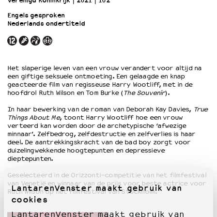
Verenigd Koninkrijk
2021
102’
Engels gesproken
Nederlands ondertiteld
OVER LANTARENVENSTER
Wat we doen
Werken bij
Wie is wie
Het slaperige leven van een vrouw verandert voor altijd na
Word vriend
een giftige seksuele ontmoeting. Een gelaagde en knap
Historie
geacteerde film van regisseuse Harry Wootliff, met in de
hoofdrol Ruth Wilson en Tom Burke (
The Souvenir
).
Partners
Huisregels
In haar bewerking van de roman van Deborah Kay Davies,
True
Things About Me
, toont Harry Wootliff hoe een vrouw
Privacyverklaring
verteerd kan worden door de archetypische ‘afwezige
Integriteits- en gedragscode
minnaar’. Zelfbedrog, zelfdestructie en zelfverlies is haar
Duurzaamheid
deel. De aantrekkingskracht van de bad boy zorgt voor
duizelingwekkende hoogtepunten en depressieve
Culturele boycot Israël
dieptepunten.
Ruimte voor artistieke vrijheid – VNPF
Geselecteerd in de Orizzonti-competitie van het filmfestival
van Venetië en winnaar van de prijs voor beste actrice voor
LantarenVenster maakt gebruik van
Ruth Wilson op het filmfestival van Stockholm.
cookies
LantarenVenster maakt gebruik van