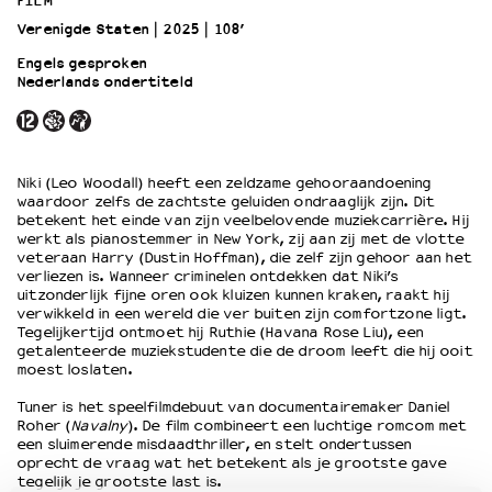
FILM
Verenigde Staten
2025
108’
OVER LANTARENVENSTER
Engels gesproken
Nederlands ondertiteld
Wat we doen
Werken bij
Wie is wie
Word vriend
Niki (Leo Woodall) heeft een zeldzame gehooraandoening
Historie
waardoor zelfs de zachtste geluiden ondraaglijk zijn. Dit
Partners
betekent het einde van zijn veelbelovende muziekcarrière. Hij
werkt als pianostemmer in New York, zij aan zij met de vlotte
Huisregels
veteraan Harry (Dustin Hoffman), die zelf zijn gehoor aan het
Privacyverklaring
verliezen is. Wanneer criminelen ontdekken dat Niki’s
uitzonderlijk fijne oren ook kluizen kunnen kraken, raakt hij
Integriteits- en gedragscode
verwikkeld in een wereld die ver buiten zijn comfortzone ligt.
Duurzaamheid
Tegelijkertijd ontmoet hij Ruthie (Havana Rose Liu), een
Culturele boycot Israël
getalenteerde muziekstudente die de droom leeft die hij ooit
moest loslaten.
Ruimte voor artistieke vrijheid – VNPF
Tuner is het speelfilmdebuut van documentairemaker Daniel
Roher (
Navalny
). De film combineert een luchtige romcom met
een sluimerende misdaadthriller, en stelt ondertussen
oprecht de vraag wat het betekent als je grootste gave
tegelijk je grootste last is.