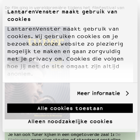
De film ging in wereldpremière tijdens het filmfestival van
LantarenVenster maakt gebruik van
Toronto.
cookies
LantarenVenster maakt gebruik van
cookies. Wij gebruiken cookies om je
bezoek aan onze website zo plezierig
mogelijk te maken en gaan zorgvuldig
met je privacy om. Cookies die volgen
hoe jij met de site omgaat zijn altijd
anoniem.
Meer informatie
Alle cookies toestaan
Alleen noodzakelijke cookies
Je kan ook Tuner kijken in een omgetoverde zaal 1:
De
Filmlounge
, geen rijen stoelen of standaard opstelling,