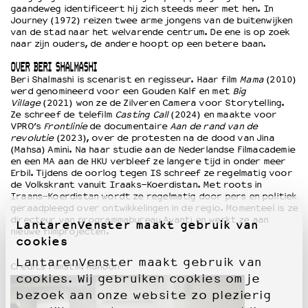
gaandeweg identificeert hij zich steeds meer met hen. In
Journey (1972) reizen twee arme jongens van de buitenwijken
van de stad naar het welvarende centrum. De ene is op zoek
naar zijn ouders, de andere hoopt op een betere baan.
OVER BERI SHALMASHI
Beri Shalmashi is scenarist en regisseur. Haar film
Mama
(2010)
werd genomineerd voor een Gouden Kalf en met
Big
Village
(2021) won ze de Zilveren Camera voor Storytelling.
Ze schreef de telefilm
Casting Call
(2024) en maakte voor
VPRO’s
Frontlinie
de documentaire
Aan de rand van de
revolutie
(2023), over de protesten na de dood van Jina
(Mahsa) Amini. Na haar studie aan de Nederlandse Filmacademie
en een MA aan de HKU verbleef ze langere tijd in onder meer
Erbil. Tijdens de oorlog tegen IS schreef ze regelmatig voor
de Volkskrant vanuit Iraaks-Koerdistan. Met roots in
Iraans-Koerdistan wordt ze regelmatig door pers en politiek
geraadpleegd over ontwikkelingen in de regio. Momenteel is ze
directeur van programmabureau Avanti en werkt ze aan
LantarenVenster maakt gebruik van
nieuwe filmprojecten.
cookies
LantarenVenster maakt gebruik van
Credits filmstill: Kanoon
cookies. Wij gebruiken cookies om je
bezoek aan onze website zo plezierig