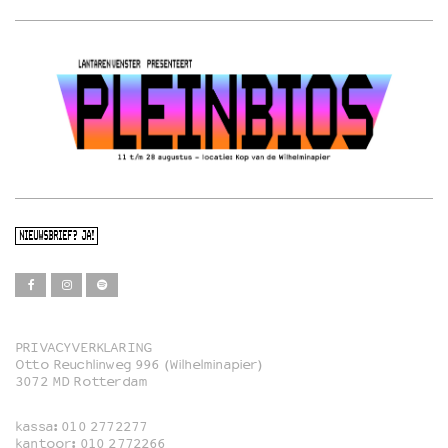
NIEUWSBRIEF? JA!
PRIVACYVERKLARING
Otto Reuchlinweg 996 (Wilhelminapier)
Film
3072 MD Rotterdam
Muziek
kassa:
010 2772277
Familie
kantoor:
010 2772266