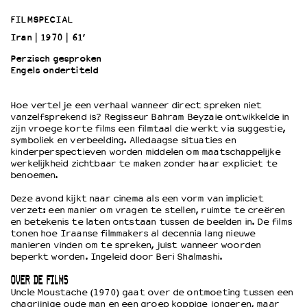
FILMSPECIAL
OVER LANTARENVENSTER
Iran
1970
61’
Wat we doen
Perzisch gesproken
Werken bij
Engels ondertiteld
Wie is wie
Word vriend
Hoe vertel je een verhaal wanneer direct spreken niet
vanzelfsprekend is? Regisseur Bahram Beyzaie ontwikkelde in
Historie
zijn vroege korte films een filmtaal die werkt via suggestie,
Partners
symboliek en verbeelding. Alledaagse situaties en
Huisregels
kinderperspectieven worden middelen om maatschappelijke
werkelijkheid zichtbaar te maken zonder haar expliciet te
Privacyverklaring
benoemen.
Integriteits- en gedragscode
Deze avond kijkt naar cinema als een vorm van impliciet
Duurzaamheid
verzet: een manier om vragen te stellen, ruimte te creëren
Culturele boycot Israël
en betekenis te laten ontstaan tussen de beelden in. De films
tonen hoe Iraanse filmmakers al decennia lang nieuwe
Ruimte voor artistieke vrijheid – VNPF
manieren vinden om te spreken, juist wanneer woorden
beperkt worden. Ingeleid door Beri Shalmashi.
OVER DE FILMS
Uncle Moustache (1970) gaat over de ontmoeting tussen een
chagrijnige oude man en een groep koppige jongeren, maar