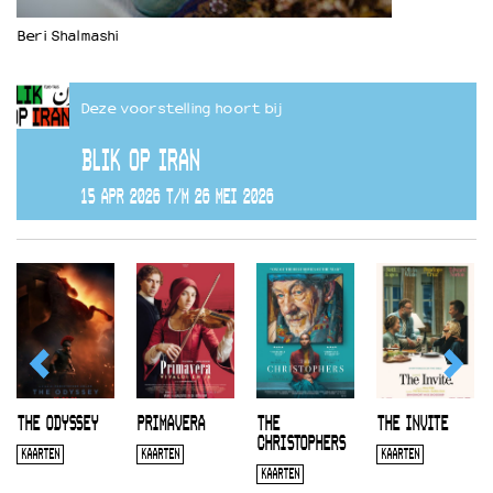
Beri Shalmashi
Deze voorstelling hoort bij
BLIK OP IRAN
15 APR 2026 T/M 26 MEI 2026
THE ODYSSEY
PRIMAVERA
THE
THE INVITE
CHRISTOPHERS
KAARTEN
KAARTEN
KAARTEN
KAARTEN