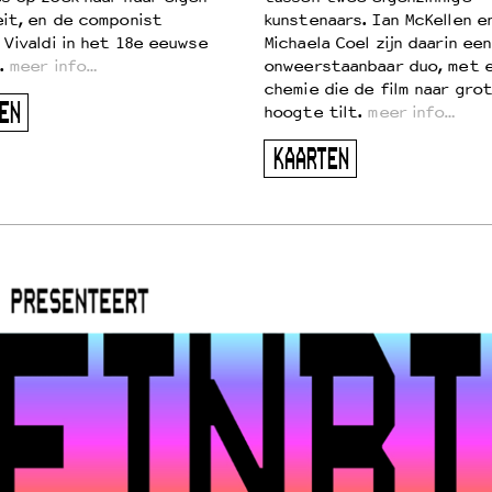
eit, en de componist
kunstenaars. Ian McKellen e
 Vivaldi in het 18e eeuwse
Michaela Coel zijn daarin een
.
meer info…
onweerstaanbaar duo, met 
chemie die de film naar gro
EN
hoogte tilt.
meer info…
KAARTEN