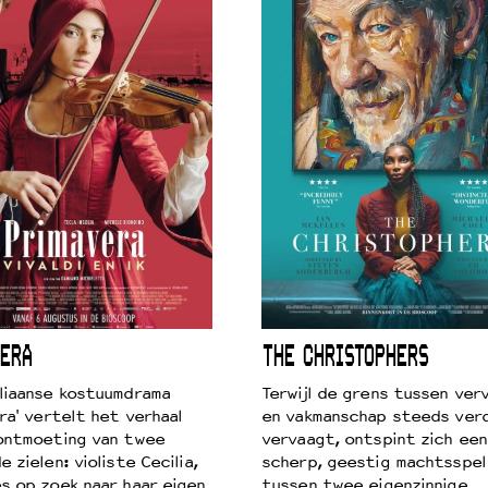
ERA
THE CHRISTOPHERS
liaanse kostuumdrama
Terwijl de grens tussen verv
ra' vertelt het verhaal
en vakmanschap steeds ver
ontmoeting van twee
vervaagt, ontspint zich een
 zielen: violiste Cecilia,
scherp, geestig machtsspel
s op zoek naar haar eigen
tussen twee eigenzinnige