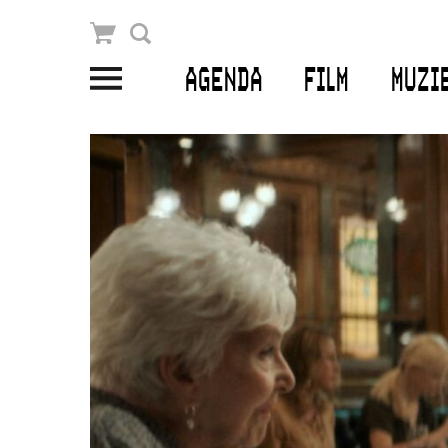
Winkelmandje
Zoek
AGENDA
FILM
MUZI
PLAN JE BEZOEK
Openingstijden & contact
Bereikbaarheid
Kaartverkoop
EDUCATIE
Schoolvoorstellingen
Filmprogramma’s Primair Onderwijs