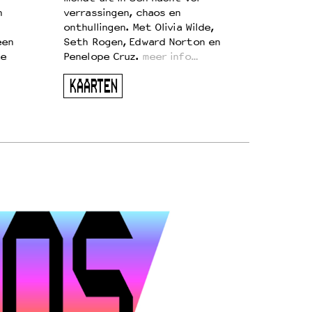
n
verrassingen, chaos en
onthullingen. Met Olivia Wilde,
een
Seth Rogen, Edward Norton en
te
Penelope Cruz.
meer info…
KAARTEN