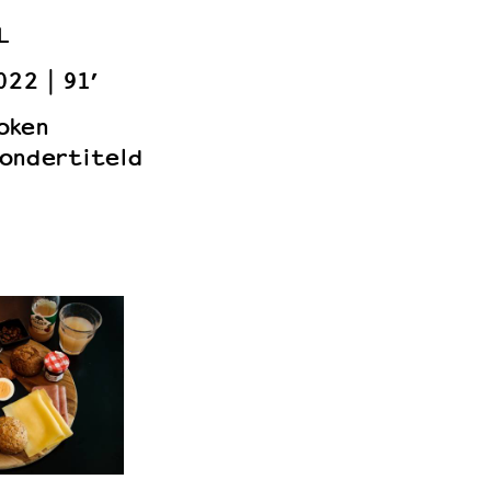
L
022
91’
oken
ondertiteld