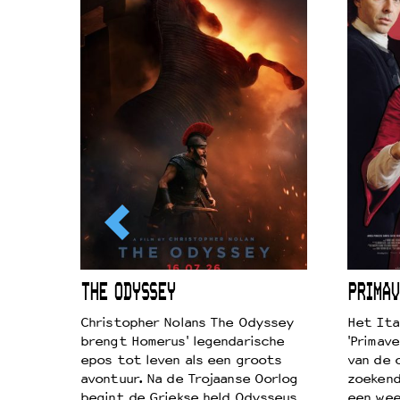
ICL
THE ODYSSEY
PRIMAV
k je de
Christopher Nolans The Odyssey
Het Ita
aires
brengt Homerus' legendarische
'Primave
on
epos tot leven als een groots
van de 
…
avontuur. Na de Trojaanse Oorlog
zoekende
begint de Griekse held Odysseus
een wee