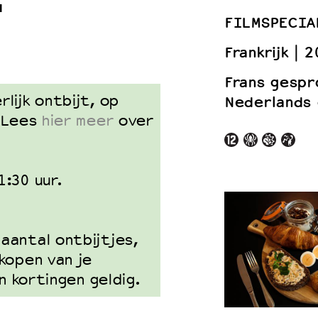
T
FILMSPECIA
Frankrijk
2
 VNPF
Frans gespr
lijk ontbijt, op
Nederlands 
! Lees
hier meer
over
1:30 uur.
aantal ontbijtjes,
kopen van je
n kortingen geldig.