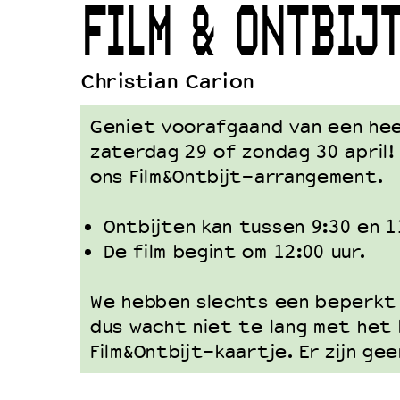
FILM & ONTBIJ
Duurzaamheid
Culturele boycot Israël
Christian Carion
Ruimte voor artistieke vrijheid –
Geniet voorafgaand van een heer
zaterdag 29 of zondag 30 april
ons Film&Ontbijt-arrangement.
Ontbijten kan tussen 9:30 en 1
De film begint om 12:00 uur.
We hebben slechts een beperkt 
dus wacht niet te lang met het 
Film&Ontbijt-kaartje. Er zijn gee