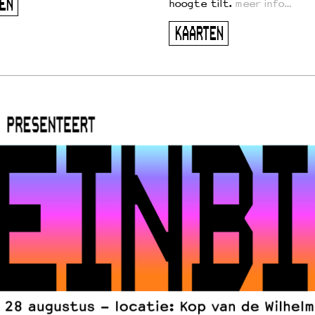
EN
hoogte tilt.
meer info…
KAARTEN