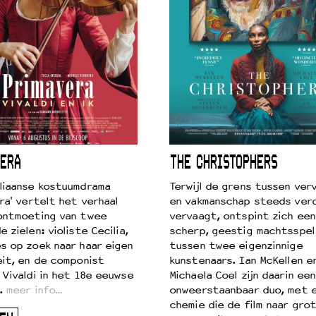
ERA
THE CHRISTOPHERS
liaanse kostuumdrama
Terwijl de grens tussen verv
ra' vertelt het verhaal
en vakmanschap steeds ver
ontmoeting van twee
vervaagt, ontspint zich een
 zielen: violiste Cecilia,
scherp, geestig machtsspel
s op zoek naar haar eigen
tussen twee eigenzinnige
eit, en de componist
kunstenaars. Ian McKellen e
 Vivaldi in het 18e eeuwse
Michaela Coel zijn daarin een
.
meer info…
onweerstaanbaar duo, met 
chemie die de film naar gro