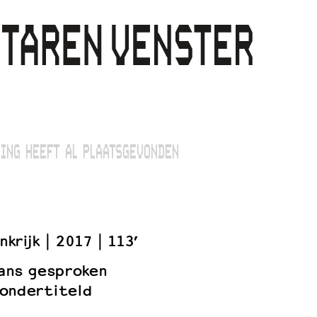
ING HEEFT AL PLAATSGEVONDEN
nkrijk
2017
113’
rans gesproken
ondertiteld