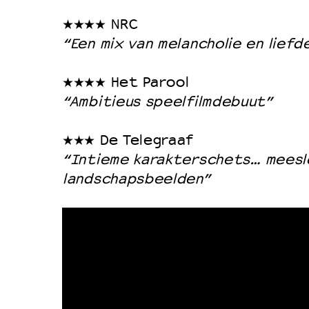
Duurzaamheid
★★★★ NRC
Culturele boycot Israël
“Een mix van melancholie en liefd
Ruimte voor artistieke vrijheid –
★★★★ Het Parool
“Ambitieus speelfilmdebuut”
★★★ De Telegraaf
“Intieme karakterschets… mees
landschapsbeelden”