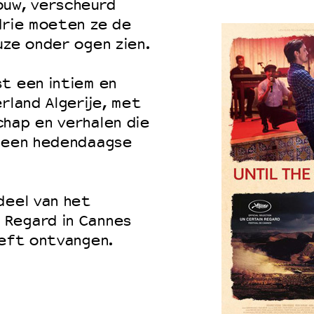
ouw, verscheurd
drie moeten ze de
uze onder ogen zien.
t een intiem en
rland Algerije, met
chap en verhalen die
n een hedendaagse
eel van het
 Regard in Cannes
eeft ontvangen.