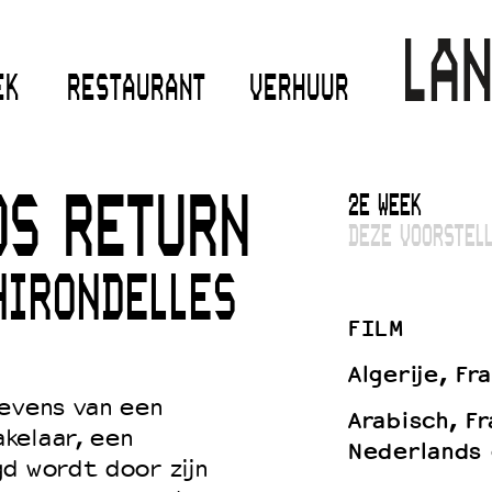
EK
RESTAURANT
VERHUUR
2E WEEK
DS RETURN
DEZE VOORSTELL
HIRONDELLES
FILM
Algerije, Fra
levens van een
Arabisch, F
kelaar, een
Nederlands 
d wordt door zijn