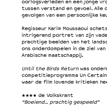
Filmprogramma’s VO/MBO
oorlogsverleden en een jonge vr
Speciale educatieprogramma’s
tussen verstand en gevoel. Alle 
gevolgen van een persoonlijke ke
Regisseur Karim Moussaoui schets
OVER LANTARENVENSTER
intrigerend portret van zijn vade
Wat we doen
prachtige beelden van het lands
Werken bij
ons onderdompelen in de ziel va
Wie is wie
Arabische maatschappij.
Word vriend
Until the Birds Return
was onderd
Historie
competitieprogramma Un Certain
Partners
waar de film lovende kritieken h
Huisregels
★★★★ de Volkskrant
Privacyverklaring
“Boeiend… prachtig gespeeld”
Integriteits- en gedragscode