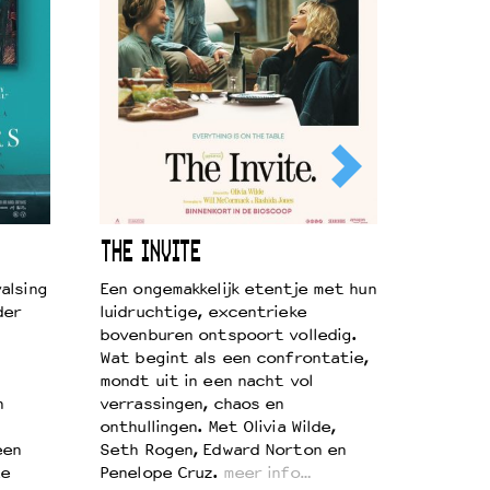
THE INVITE
alsing
Een ongemakkelijk etentje met hun
der
luidruchtige, excentrieke
bovenburen ontspoort volledig.
Wat begint als een confrontatie,
mondt uit in een nacht vol
n
verrassingen, chaos en
onthullingen. Met Olivia Wilde,
een
Seth Rogen, Edward Norton en
te
Penelope Cruz.
meer info…