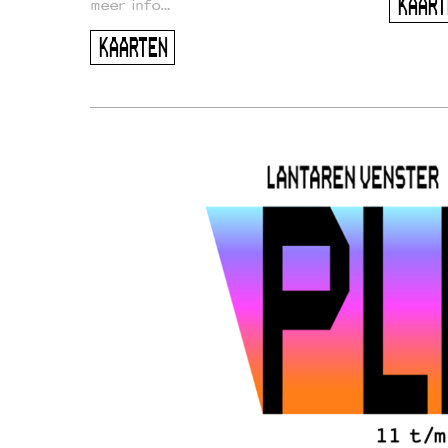
KAART
meer info…
KAARTEN