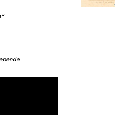
e”
 VNPF
lepende