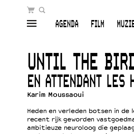
Winkelmandje
Zoek
AGENDA
FILM
MUZI
PLAN JE BEZOEK
Openingstijden & contact
UNTIL THE BIR
Bereikbaarheid
Kaartverkoop
EN ATTENDANT LES 
Karim Moussaoui
EDUCATIE
Heden en verleden botsen in de 
Schoolvoorstellingen
recent rijk geworden vastgoedma
Filmprogramma’s Primair Onderwijs
ambitieuze neuroloog die geplaag