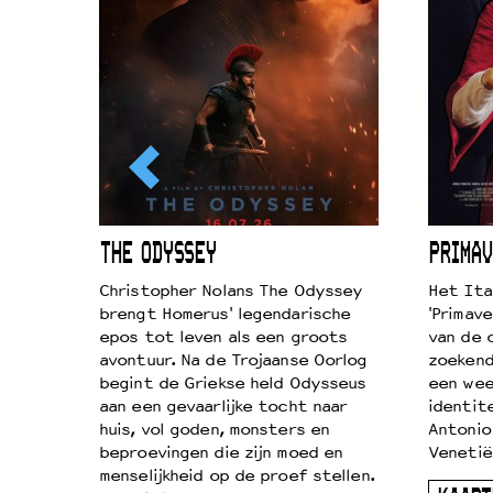
ICL
THE ODYSSEY
PRIMAV
k je de
Christopher Nolans The Odyssey
Het Ita
aires
brengt Homerus' legendarische
'Primave
on
epos tot leven als een groots
van de 
…
avontuur. Na de Trojaanse Oorlog
zoekende
begint de Griekse held Odysseus
een wee
aan een gevaarlijke tocht naar
identit
huis, vol goden, monsters en
Antonio
beproevingen die zijn moed en
Venetië
menselijkheid op de proef stellen.