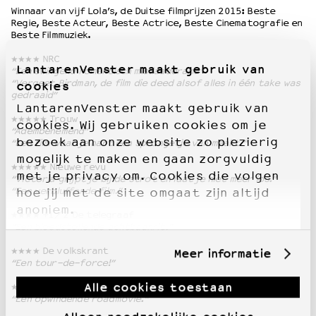
Winnaar van vijf Lola’s, de Duitse filmprijzen 2015: Beste
Regie, Beste Acteur, Beste Actrice, Beste Cinematografie en
Beste Filmmuziek.
★★★★ NRC
LantarenVenster maakt gebruik van
“Een swingend romantisch misdaaddrama”
“Vergeet Birdman, de film die deed alsof alles in één take was
cookies
gedraaid”
LantarenVenster maakt gebruik van
★★★★★ Trouw
cookies. Wij gebruiken cookies om je
“Adembenemend”
bezoek aan onze website zo plezierig
“Een film waar je hart een sprongetje van maakt.”
mogelijk te maken en gaan zorgvuldig
★★★★★ Nieuwe revu
met je privacy om. Cookies die volgen
“Victoria grijpt je bij de strot en laat je niet meer los.”
“Een verbluffende film.”
hoe jij met de site omgaat zijn altijd
anoniem.
★★★★ +1/2 De telegraaf
“Een bloedstollende achtbaanrit.”
★★★★ De volkskrant
Meer informatie
“Een tour-de-force!”
Alle cookies toestaan
★★★★ Het parool
“Een opwindende roadmovie.”