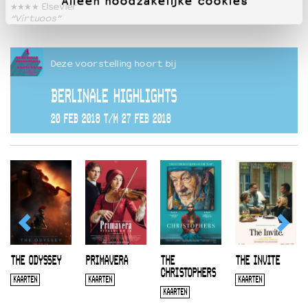
Alleen noodzakelijke cookies
★★★★ Elsevier
“Virtuoos”
Deze voorstelling hoort bij
BERLINALE HIGHLIGHTS
20 FEB 2018 T/M 27 FEB 2018
THE ODYSSEY
PRIMAVERA
THE
THE INVITE
CHRISTOPHERS
KAARTEN
KAARTEN
KAARTEN
KAARTEN