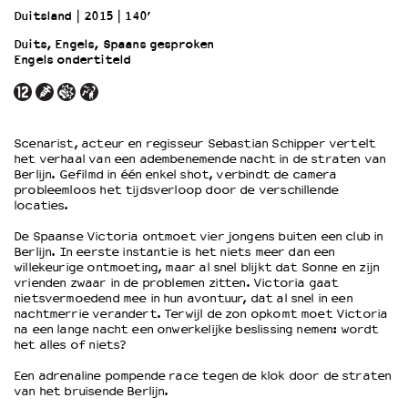
Duitsland
2015
140’
Duits, Engels, Spaans gesproken
OVER LANTARENVENSTER
Engels ondertiteld
Wat we doen
Werken bij
Wie is wie
Word vriend
Scenarist, acteur en regisseur Sebastian Schipper vertelt
Historie
het verhaal van een adembenemende nacht in de straten van
Berlijn. Gefilmd in één enkel shot, verbindt de camera
Partners
probleemloos het tijdsverloop door de verschillende
Huisregels
locaties.
Privacyverklaring
De Spaanse Victoria ontmoet vier jongens buiten een club in
Integriteits- en gedragscode
Berlijn. In eerste instantie is het niets meer dan een
Duurzaamheid
willekeurige ontmoeting, maar al snel blijkt dat Sonne en zijn
vrienden zwaar in de problemen zitten. Victoria gaat
Culturele boycot Israël
nietsvermoedend mee in hun avontuur, dat al snel in een
Ruimte voor artistieke vrijheid – VNPF
nachtmerrie verandert. Terwijl de zon opkomt moet Victoria
na een lange nacht een onwerkelijke beslissing nemen: wordt
het alles of niets?
Een adrenaline pompende race tegen de klok door de straten
van het bruisende Berlijn.