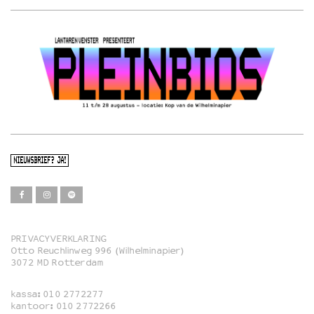
NIEUWSBRIEF? JA!
PRIVACYVERKLARING
Otto Reuchlinweg 996 (Wilhelminapier)
Film
3072 MD Rotterdam
Muziek
kassa:
010 2772277
Familie
kantoor:
010 2772266