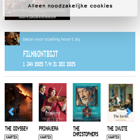
Alleen noodzakelijke cookies
Deze voorstelling hoort bij
FILM&ONTBIJT
1 JAN 2025 T/M 31 DEC 2025
THE ODYSSEY
PRIMAVERA
THE
THE INVITE
CHRISTOPHERS
KAARTEN
KAARTEN
KAARTEN