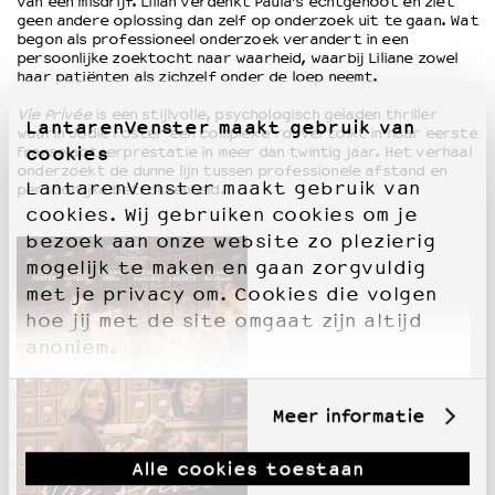
van een misdrijf. Lilian verdenkt Paula’s echtgenoot en ziet
geen andere oplossing dan zelf op onderzoek uit te gaan. Wat
begon als professioneel onderzoek verandert in een
persoonlijke zoektocht naar waarheid, waarbij Liliane zowel
haar patiënten als zichzelf onder de loep neemt.
Vie Privée
is een stijlvolle, psychologisch geladen thriller
LantarenVenster maakt gebruik van
waarin Jodie Foster een complexe rol vertolkt in haar eerste
cookies
Franse acteerprestatie in meer dan twintig jaar. Het verhaal
onderzoekt de dunne lijn tussen professionele afstand en
LantarenVenster maakt gebruik van
persoonlijke betrokkenheid.
cookies. Wij gebruiken cookies om je
bezoek aan onze website zo plezierig
mogelijk te maken en gaan zorgvuldig
met je privacy om. Cookies die volgen
hoe jij met de site omgaat zijn altijd
anoniem.
Meer informatie
Alle cookies toestaan