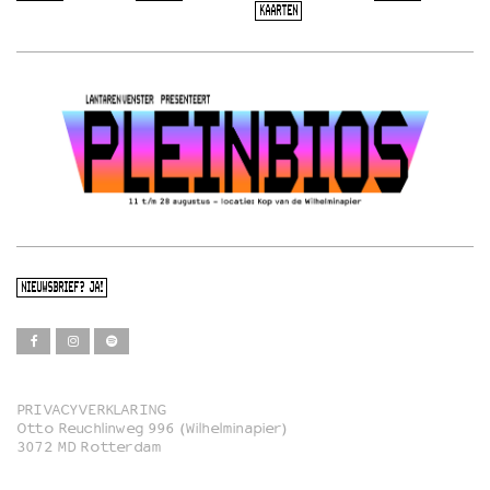
KAARTEN
NIEUWSBRIEF? JA!
PRIVACYVERKLARING
Otto Reuchlinweg 996 (Wilhelminapier)
Film
3072 MD Rotterdam
Muziek