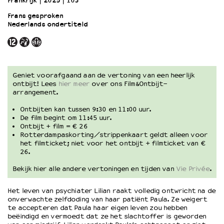
Frankrijk
2025
103’
Frans gesproken
Nederlands ondertiteld
OVER LANTARENVENSTER
Wat we doen
Werken bij
Wie is wie
Word vriend
Geniet voorafgaand aan de vertoning van een heerlijk
ontbijt! Lees
hier meer
over ons Film&Ontbijt-
Historie
arrangement.
Partners
Ontbijten kan tussen 9:30 en 11:00 uur.
Huisregels
De film begint om 11:45 uur.
Privacyverklaring
Ontbijt + film = € 26
Integriteits- en gedragscode
Rotterdampaskorting/strippenkaart geldt alleen voor
het filmticket; niet voor het ontbijt + filmticket van €
Duurzaamheid
26.
Culturele boycot Israël
Bekijk hier alle andere vertoningen en tijden van
Vie Privée
.
Ruimte voor artistieke vrijheid – VNPF
Het leven van psychiater Lilian raakt volledig ontwricht na de
onverwachte zelfdoding van haar patiënt Paula. Ze weigert
te accepteren dat Paula haar eigen leven zou hebben
beëindigd en vermoedt dat ze het slachtoffer is geworden