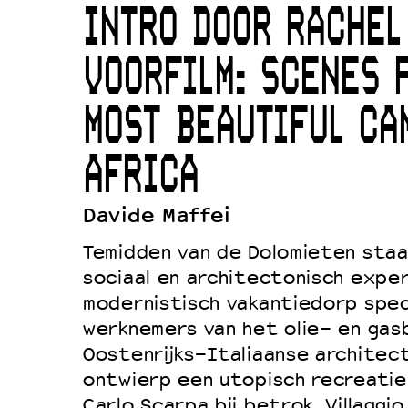
INTRO DOOR RACHEL
Duurzaamheid
Culturele boycot Israël
VOORFILM: SCENES 
Ruimte voor artistieke vrijheid –
MOST BEAUTIFUL CA
AFRICA
Davide Maffei
Temidden van de Dolomieten staa
sociaal en architectonisch expe
modernistisch vakantiedorp spec
werknemers van het olie- en gasb
Oostenrijks-Italiaanse architec
ontwierp een utopisch recreatiep
Carlo Scarpa bij betrok. Villaggio