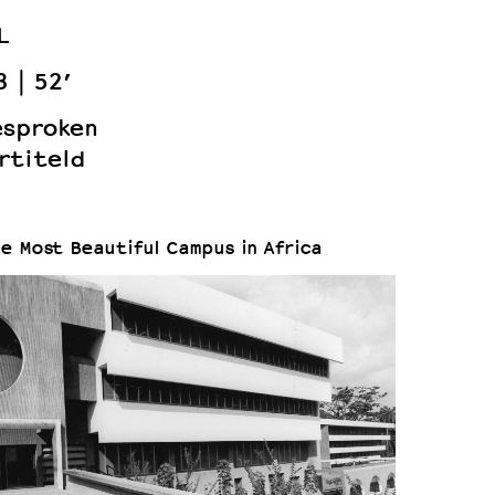
L
3
52’
esproken
rtiteld
e Most Beautiful Campus in Africa