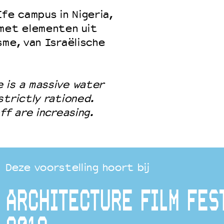
fe campus in Nigeria,
 met elementen uit
sme, van Israëlische
 is a massive water
strictly rationed.
ff are increasing.
Deze voorstelling hoort bij
ARCHITECTURE FILM FES