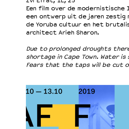
Zvi Efrat, IL, 25′
Een film over de modernistische I
een ontwerp uit de jaren zestig
de Yoruba cultuur en het brutali
architect Arieh Sharon.
Due to prolonged droughts there
shortage in Cape Town. Water is 
Fears that the taps will be cut o