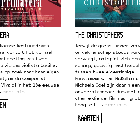
ERA
THE CHRISTOPHERS
liaanse kostuumdrama
Terwijl de grens tussen verv
ra' vertelt het verhaal
en vakmanschap steeds ver
ontmoeting van twee
vervaagt, ontspint zich een
 zielen: violiste Cecilia,
scherp, geestig machtsspel
s op zoek naar haar eigen
tussen twee eigenzinnige
eit, en de componist
kunstenaars. Ian McKellen e
 Vivaldi in het 18e eeuwse
Michaela Coel zijn daarin een
.
meer info…
onweerstaanbaar duo, met 
chemie die de film naar gro
EN
hoogte tilt.
meer info…
KAARTEN