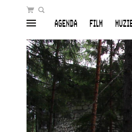
Winkelmandje
Zoek
AGENDA
FILM
MUZI
PLAN JE BEZOEK
Openingstijden & contact
Bereikbaarheid
Kaartverkoop
EDUCATIE
Schoolvoorstellingen
Filmprogramma’s Primair Onderwijs