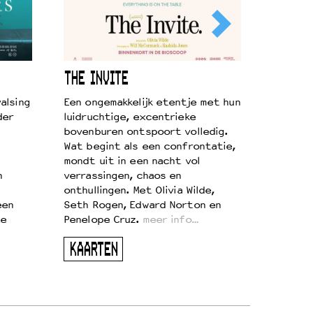
THE INVITE
alsing
Een ongemakkelijk etentje met hun
der
luidruchtige, excentrieke
bovenburen ontspoort volledig.
Wat begint als een confrontatie,
mondt uit in een nacht vol
n
verrassingen, chaos en
onthullingen. Met Olivia Wilde,
een
Seth Rogen, Edward Norton en
te
Penelope Cruz.
meer info…
KAARTEN