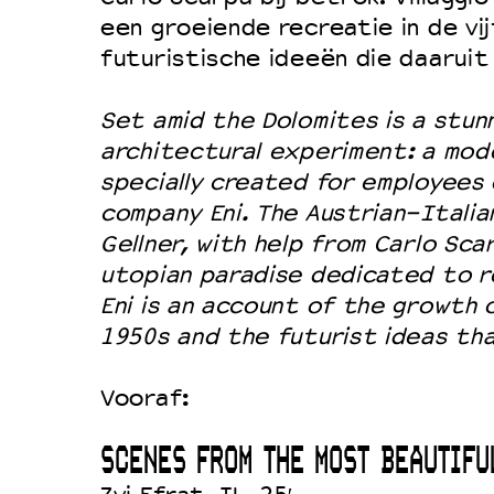
een groeiende recreatie in de vij
futuristische ideeën die daarui
Set amid the Dolomites is a stunn
architectural experiment: a mode
specially created for employees 
company Eni. The Austrian-Itali
Gellner, with help from Carlo Sca
utopian paradise dedicated to re
Eni is an account of the growth 
1950s and the futurist ideas th
Vooraf:
SCENES FROM THE MOST BEAUTIFU