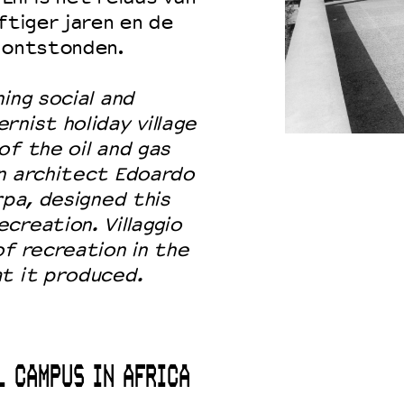
ftiger jaren en de
t ontstonden.
ing social and
rnist holiday village
of the oil and gas
an architect Edoardo
rpa, designed this
creation. Villaggio
of recreation in the
at it produced.
L CAMPUS IN AFRICA