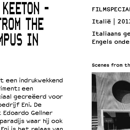
 KEETON -
FILMSPECIA
FROM THE
Italië
201
 VNPF
Italiaans g
MPUS IN
Engels onde
Scenes from th
t een indrukwekkend
riment: een
iaal gecreëerd voor
edrijf Eni. De
t Edoardo Gellner
aradijs waar hij ook
 Eni is het relaas van