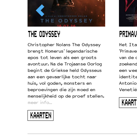
ICL
THE ODYSSEY
PRIMAV
k je de
Christopher Nolans The Odyssey
Het Ita
aires
brengt Homerus' legendarische
'Primave
on
epos tot leven als een groots
van de 
…
avontuur. Na de Trojaanse Oorlog
zoekende
begint de Griekse held Odysseus
een wee
aan een gevaarlijke tocht naar
identit
huis, vol goden, monsters en
Antonio
beproevingen die zijn moed en
Venetië
menselijkheid op de proef stellen.
KAART
meer info…
KAARTEN