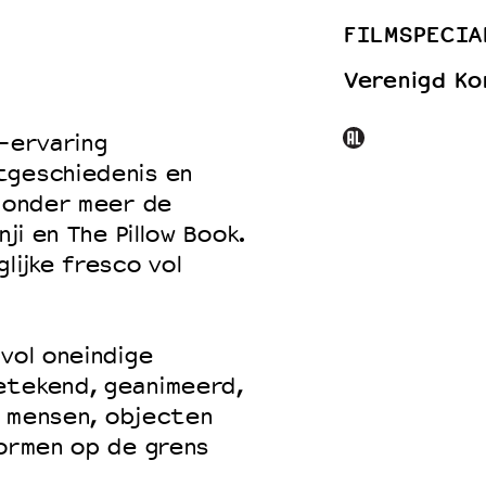
FILMSPECIA
Verenigd Kon
 VNPF
y-ervaring
tgeschiedenis en
r onder meer de
nji en The Pillow Book.
lijke fresco vol
vol oneindige
etekend, geanimeerd,
n, mensen, objecten
vormen op de grens