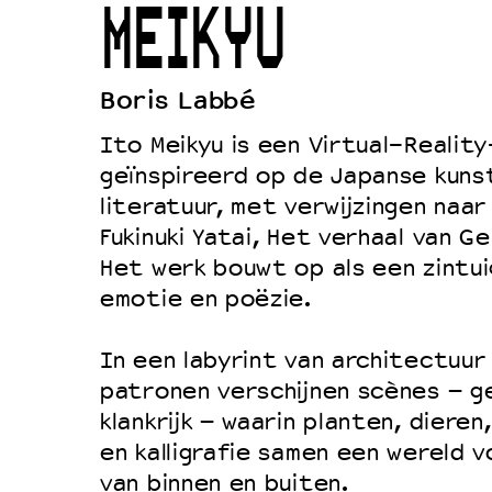
MEIKYU
Duurzaamheid
Culturele boycot Israël
Boris Labbé
Ruimte voor artistieke vrijheid –
Ito Meikyu is een Virtual-Realit
geïnspireerd op de Japanse kuns
literatuur, met verwijzingen naa
Fukinuki Yatai, Het verhaal van Ge
Het werk bouwt op als een zintuig
emotie en poëzie.
In een labyrint van architectuur 
patronen verschijnen scènes – g
klankrijk – waarin planten, diere
en kalligrafie samen een wereld 
van binnen en buiten.