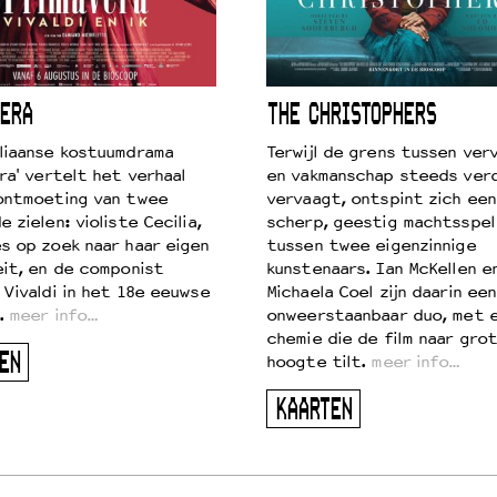
ERA
THE CHRISTOPHERS
liaanse kostuumdrama
Terwijl de grens tussen verv
ra' vertelt het verhaal
en vakmanschap steeds ver
ontmoeting van twee
vervaagt, ontspint zich een
 zielen: violiste Cecilia,
scherp, geestig machtsspel
s op zoek naar haar eigen
tussen twee eigenzinnige
eit, en de componist
kunstenaars. Ian McKellen e
 Vivaldi in het 18e eeuwse
Michaela Coel zijn daarin een
.
meer info…
onweerstaanbaar duo, met 
chemie die de film naar gro
EN
hoogte tilt.
meer info…
KAARTEN