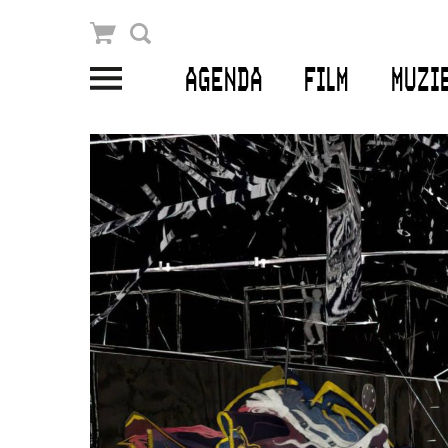
Winkelmandje
Zoek
AGENDA
FILM
MUZI
PLAN JE BEZOEK
Openingstijden & contact
Bereikbaarheid
Kaartverkoop
EDUCATIE
Schoolvoorstellingen
Filmprogramma’s Primair Onderwijs