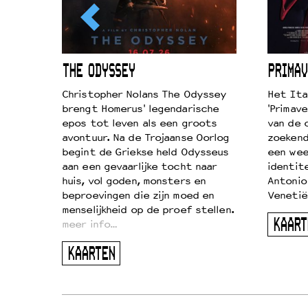
ICL
THE ODYSSEY
PRIMAV
k je de
Christopher Nolans The Odyssey
Het Ita
aires
brengt Homerus' legendarische
'Primave
on
epos tot leven als een groots
van de 
…
avontuur. Na de Trojaanse Oorlog
zoekende
begint de Griekse held Odysseus
een wee
aan een gevaarlijke tocht naar
identit
huis, vol goden, monsters en
Antonio
beproevingen die zijn moed en
Venetië
menselijkheid op de proef stellen.
KAART
meer info…
KAARTEN