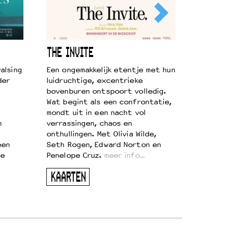
THE INVITE
alsing
Een ongemakkelijk etentje met hun
der
luidruchtige, excentrieke
bovenburen ontspoort volledig.
Wat begint als een confrontatie,
mondt uit in een nacht vol
n
verrassingen, chaos en
onthullingen. Met Olivia Wilde,
een
Seth Rogen, Edward Norton en
te
Penelope Cruz.
meer info…
KAARTEN