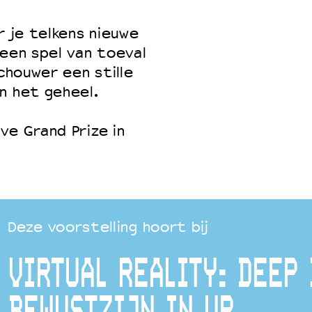
r je telkens nieuwe
 een spel van toeval
schouwer een stille
n het geheel.
ve Grand Prize in
Deze voorstelling hoort bij
VIRTUAL REALITY: DEEP 