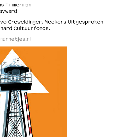
ns Timmerman
Hayward
Yvo Greweldinger, Meekers Uitgesproken
nhard Cultuurfonds.
annetjes.nl