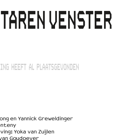
ING HEEFT AL PLAATSGEVONDEN
Jong en Yannick Greweldinger
onteny
ng: Yoka van Zuijlen
 van Goudoever