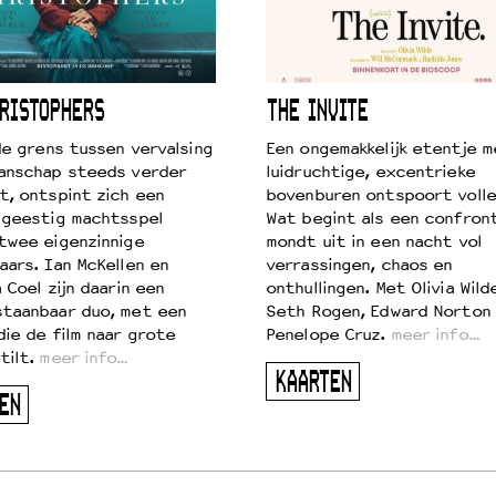
RISTOPHERS
THE INVITE
 de grens tussen vervalsing
Een ongemakkelijk etentje m
anschap steeds verder
luidruchtige, excentrieke
t, ontspint zich een
bovenburen ontspoort volle
 geestig machtsspel
Wat begint als een confront
twee eigenzinnige
mondt uit in een nacht vol
aars. Ian McKellen en
verrassingen, chaos en
 Coel zijn daarin een
onthullingen. Met Olivia Wild
taanbaar duo, met een
Seth Rogen, Edward Norton
die de film naar grote
Penelope Cruz.
meer info…
tilt.
meer info…
KAARTEN
EN