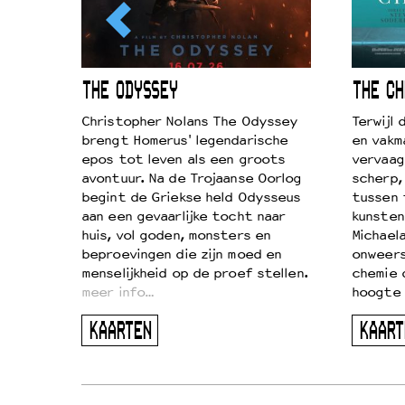
ICL
THE ODYSSEY
THE CH
k je de
Christopher Nolans The Odyssey
Terwijl
aires
brengt Homerus' legendarische
en vakm
on
epos tot leven als een groots
vervaag
…
avontuur. Na de Trojaanse Oorlog
scherp,
begint de Griekse held Odysseus
tussen 
aan een gevaarlijke tocht naar
kunsten
huis, vol goden, monsters en
Michaela
beproevingen die zijn moed en
onweers
menselijkheid op de proef stellen.
chemie 
meer info…
hoogte 
KAARTEN
KAART