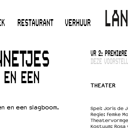
EK
RESTAURANT
VERHUUR
VR 2: PREMIÈRE
NNETJES
DEZE VOORSTELL
 EN EEN
THEATER
en en een slagboom.
Spel: Joris de 
Regie: Femke M
Theatervormgevi
Kostuum: Rosa