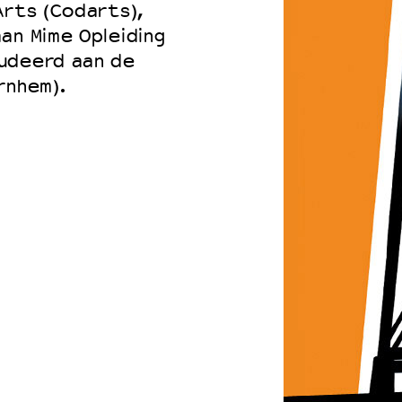
Arts (Codarts),
an Mime Opleiding
udeerd aan de
rnhem).
 VNPF