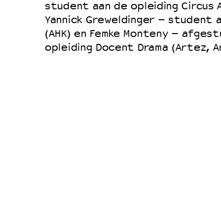
student aan de opleiding Circus 
Duurzaamheid
Yannick Greweldinger – student a
Culturele boycot Israël
(AHK) en Femke Monteny – afgest
opleiding Docent Drama (Artez, A
Ruimte voor artistieke vrijheid –