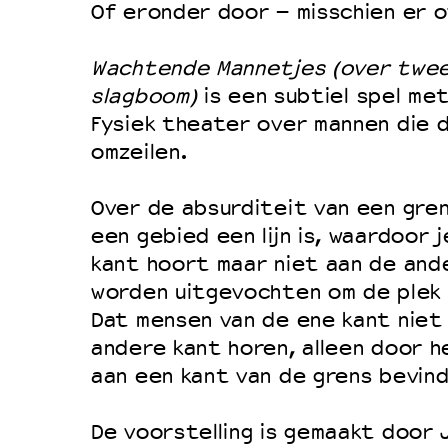
Filmprogramma’s VO/MBO
Of eronder door – misschien er 
Speciale educatieprogramma’s
Wachtende Mannetjes (over twee
slagboom)
is een subtiel spel me
OVER LANTARENVENSTER
Fysiek theater over mannen die 
omzeilen.
Wat we doen
Werken bij
Over de absurditeit van een gren
Wie is wie
een gebied een lijn is, waardoor 
kant hoort maar niet aan de and
Word vriend
worden uitgevochten om de plek v
Historie
Dat mensen van de ene kant niet 
Partners
andere kant horen, alleen door h
Huisregels
aan een kant van de grens bevind
Privacyverklaring
De voorstelling is gemaakt door 
Integriteits- en gedragscode