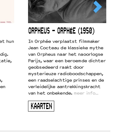
ORPHEUS – ORPHÉE (1950)
et hun
In Orphée verplaatst filmmaker
Jean Cocteau de klassieke mythe
dig.
van Orpheus naar het naoorlogse
atie,
Parijs, waar een beroemde dichter
geobsedeerd raakt door
mysterieuze radioboodschappen,
e,
een raadselachtige prinses en de
 en
verleidelijke aantrekkingskracht
van het onbekende.
meer info…
KAARTEN