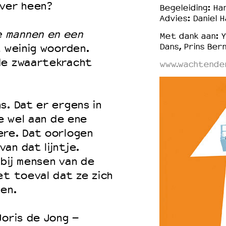
over heen?
Begeleiding: Ha
Advies: Daniel 
 mannen en een
Met dank aan: 
Dans, Prins Ber
t weinig woorden.
de zwaartekracht
www.wachtendem
s. Dat er ergens in
je wel aan de ene
ere. Dat oorlogen
an dat lijntje.
bij mensen van de
et toeval dat ze zich
en.
Joris de Jong –