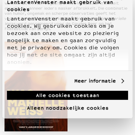
LantarenVenster maakt gebruik van
wanneer zo’n filter wegvalt, en hoe kwetsbaar intimiteit
eigenlijk is wanneer ieders masker afbrokkelt. Die combinatie
cookies
van humor, ongemak en scherpe observaties geeft het
LantarenVenster maakt gebruik van
verhaal een onverwachte lichtheid én diepgang.
Was Marielle
Weiss
werd genomineerd voor de Gouden Beer op het
cookies. Wij gebruiken cookies om je
Filmfestival van Berlijn.
bezoek aan onze website zo plezierig
mogelijk te maken en gaan zorgvuldig
met je privacy om. Cookies die volgen
hoe jij met de site omgaat zijn altijd
anoniem.
Meer informatie
Alle cookies toestaan
Alleen noodzakelijke cookies