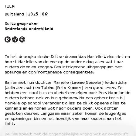
FILM
Duitsland
2025
86’
OVER LANTARENVENSTER
Wat we doen
Duits gesproken
Nederlands ondertiteld
Werken bij
Wie is wie
Word vriend
Historie
In het droogkomische Duitse drama Was Marielle Weiss ziet en
Partners
hoort Marielle van de ene op de andere dag alles wat haar
ouders doen en zeggen. Een intrigerend uitgangspunt met
Huisregels
absurde en confronterende consequenties.
Privacyverklaring
Integriteits- en gedragscode
Samen met hun dochter Marielle (Laenie Geiseler) leiden Julia
(Julia Jentsch) en Tobias (Felix Kramer) een goed leven. Ze
Duurzaamheid
hebben een mooi huis en allebei een eigen carrière. Maar beide
Culturele boycot Israël
ouders hebben ook zo hun geheimen. Na een gebeurtenis bij
Marielle op school verandert alles: ze blijkt opeens alles te
Ruimte voor artistieke vrijheid – VNPF
kunnen zien en horen wat haar ouders doen. Ook achter
gesloten deuren. Langzaam maar zeker komen de leugentjes
en spanningen binnen het huwelijk van haar ouders aan het
licht.
De film speelt met de ongemakkelijke vraag wat er overblijft