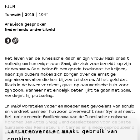
FILM
Tunesië
2018
104’
OVER LANTARENVENSTER
Wat we doen
Arabisch gesproken
Nederlands ondertiteld
Werken bij
Wie is wie
Word vriend
Historie
Het leven van de Tunesische Riadh en zijn vrouw Nazli draait
Partners
volledig om hun enige zoon Sami, die zich voorbereidt op zijn
eindexamen. Sami belooft een goede toekomst te krijgen,
Huisregels
maar zijn ouders maken zich zorgen over de ernstige
Privacyverklaring
migraineaanvallen die hem blijven teisteren. Al het geld dat
Integriteits- en gedragscode
Riadh in de haven verdient, gaat op aan medische hulp voor
zijn zoon. Wanneer het eindelijk beter lijkt te gaan met Sami,
Duurzaamheid
verdwijnt hij plotseling.
Culturele boycot Israël
In
Weldi
worstelen vader en moeder met gevoelens van schuld
Ruimte voor artistieke vrijheid – VNPF
en verdriet wanneer hun zoon onverwacht naar Syrië afreist.
Het ontroerende familiedrama van de Tunesische regisseur
Mohamed Ben Attia (
Hedi
) werd geselecteerd voor de 50ste
Quinzaine des Réalisateurs in Cannes en is mede geproduceerd
LantarenVenster maakt gebruik van
door de gebroeders Dardenne.
cookies