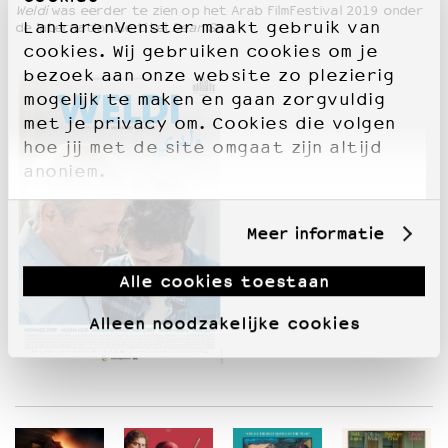
Weldi
was eerder te zien op het Arab FilmFestival 2019 onder
LantarenVenster maakt gebruik van
de internationale titel
Dear Son.
cookies. Wij gebruiken cookies om je
bezoek aan onze website zo plezierig
mogelijk te maken en gaan zorgvuldig
met je privacy om. Cookies die volgen
hoe jij met de site omgaat zijn altijd
anoniem.
Meer informatie
Alle cookies toestaan
Alleen noodzakelijke cookies