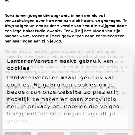
60’
OVER LANTARENVENSTER
Nova is een jongen die opgroeit in een wereld vol
verwachtingen over hoe een man zich hoort te gedragen. In
Wat we doen
Welp
volgen we een oudere versie van hem die zwijgend door
Werken bij
een lege boksstudio dwaalt. Terwijl hij het bloed van zijn
handen wast, wordt hij teruggeworpen naar zonovergoten
Wie is wie
herinneringen aan zijn jeugd.
Word vriend
Rennend door het helmgras, stoeiend in de branding en
Historie
momenten van fysieke nabijheid ontvouwt zich een teder en
Partners
LantarenVenster maakt gebruik van
eerlijk portret van opgroeien als jongen.
Welp
toont geen
Huisregels
stoere stereotypen, maar zoekende jongeren die verlangen
cookies
naar verbinding, kwetsbaarheid en de ruimte om zichzelf te
Privacyverklaring
ontdekken.
LantarenVenster maakt gebruik van
Integriteits- en gedragscode
cookies. Wij gebruiken cookies om je
Met een rauwe, intieme stijl, gedraaid op 35mm en 16mm,
Duurzaamheid
bezoek aan onze website zo plezierig
creëert maker Abel van Essen een poëtisch filmisch portret
Culturele boycot Israël
dat balanceert tussen fictie en documentaire. Door
mogelijk te maken en gaan zorgvuldig
persoonlijke monologen en een zintuiglijk sounddesign
Ruimte voor artistieke vrijheid – VNPF
met je privacy om. Cookies die volgen
ontstaat een beeldtaal waarin emotionele openheid en de
schoonheid van falen centraal staan.
hoe jij met de site omgaat zijn altijd
anoniem.