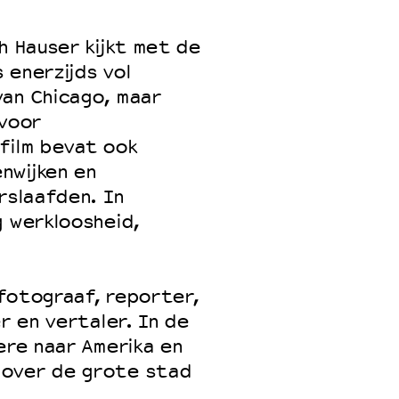
h Hauser kijkt met de
s enerzijds vol
 VNPF
van Chicago, maar
 voor
film bevat ook
nwijken en
rslaafden. In
g werkloosheid,
fotograaf, reporter,
er en vertaler. In de
ere naar Amerika en
 over de grote stad