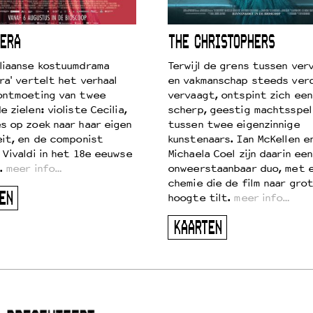
ERA
THE CHRISTOPHERS
liaanse kostuumdrama
Terwijl de grens tussen verv
ra' vertelt het verhaal
en vakmanschap steeds ver
ontmoeting van twee
vervaagt, ontspint zich een
 zielen: violiste Cecilia,
scherp, geestig machtsspel
s op zoek naar haar eigen
tussen twee eigenzinnige
eit, en de componist
kunstenaars. Ian McKellen e
 Vivaldi in het 18e eeuwse
Michaela Coel zijn daarin een
.
meer info…
onweerstaanbaar duo, met 
chemie die de film naar gro
EN
hoogte tilt.
meer info…
KAARTEN