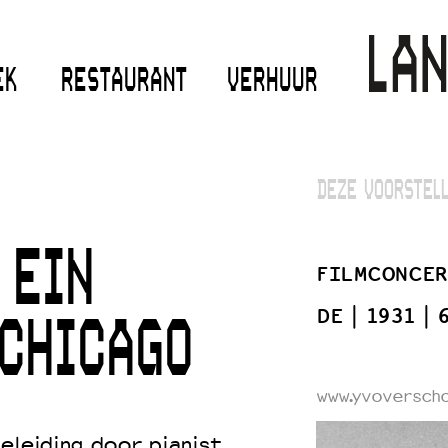
EK
RESTAURANT
VERHUUR
DEZE VOORSTELL
 EIN
FILMCONCER
DE
1931
CHICAGO
www.yvoverscho
eleiding door pianist