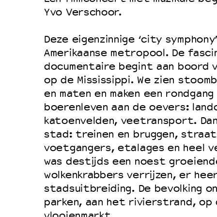
Filmprogramma’s VO/MBO
Yvo Verschoor.
Speciale educatieprogramma’s
Deze eigenzinnige ‘city symphony
Amerikaanse metropool. De fasci
OVER LANTARENVENSTER
documentaire begint aan boord 
Wat we doen
op de Mississippi. We zien stoomb
en maten en maken een rondgang 
Werken bij
boerenleven aan de oevers: land
Wie is wie
katoenvelden, veetransport. Dan
Word vriend
stad: treinen en bruggen, straa
Historie
voetgangers, etalages en heel ve
was destijds een noest groeiend
Partners
wolkenkrabbers verrijzen, er hee
Huisregels
stadsuitbreiding. De bevolking on
Privacyverklaring
parken, aan het rivierstrand, op 
Integriteits- en gedragscode
vlooienmarkt.