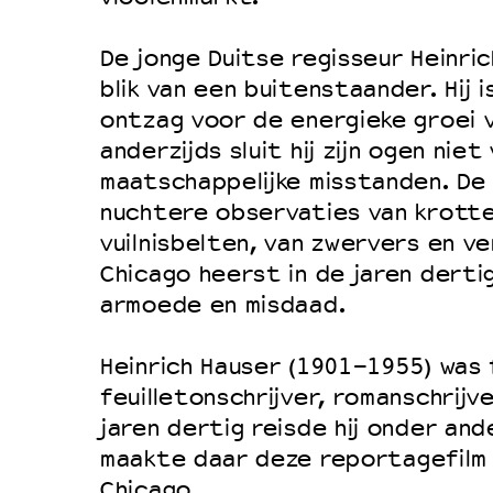
Duurzaamheid
De jonge Duitse regisseur Heinric
Culturele boycot Israël
blik van een buitenstaander. Hij i
Ruimte voor artistieke vrijheid –
ontzag voor de energieke groei 
anderzijds sluit hij zijn ogen niet
maatschappelijke misstanden. De 
nuchtere observaties van krotte
vuilnisbelten, van zwervers en ve
Chicago heerst in de jaren derti
armoede en misdaad.
Heinrich Hauser (1901-1955) was 
feuilletonschrijver, romanschrijv
jaren dertig reisde hij onder and
maakte daar deze reportagefilm
Chicago.