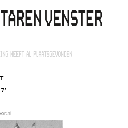
ING HEEFT AL PLAATSGEVONDEN
T
67’
or.nl