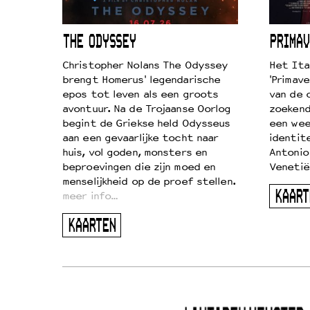
ICL
THE ODYSSEY
PRIMAV
k je de
Christopher Nolans The Odyssey
Het Ita
aires
brengt Homerus' legendarische
'Primave
on
epos tot leven als een groots
van de 
…
avontuur. Na de Trojaanse Oorlog
zoekende
begint de Griekse held Odysseus
een wee
aan een gevaarlijke tocht naar
identit
huis, vol goden, monsters en
Antonio
beproevingen die zijn moed en
Venetië
menselijkheid op de proef stellen.
KAART
meer info…
KAARTEN