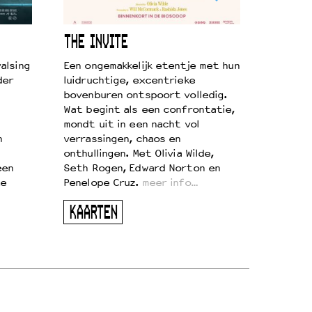
THE INVITE
alsing
Een ongemakkelijk etentje met hun
der
luidruchtige, excentrieke
bovenburen ontspoort volledig.
Wat begint als een confrontatie,
mondt uit in een nacht vol
n
verrassingen, chaos en
onthullingen. Met Olivia Wilde,
een
Seth Rogen, Edward Norton en
te
Penelope Cruz.
meer info…
KAARTEN