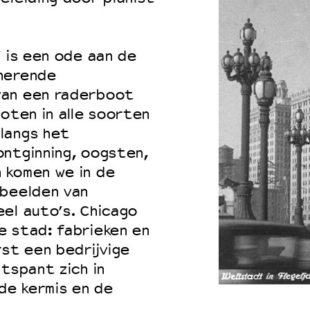
’ is een ode aan de
nerende
van een raderboot
oten in alle soorten
langs het
ontginning, oogsten,
 komen we in de
tbeelden van
el auto’s. Chicago
e stad: fabrieken en
rst een bedrijvige
tspant zich in
de kermis en de