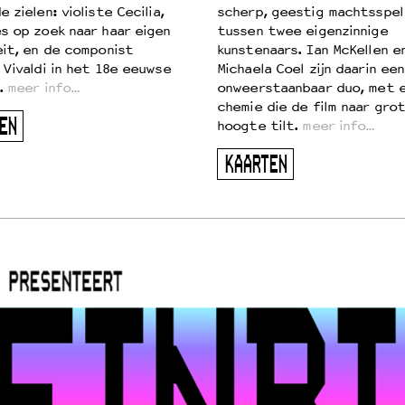
 zielen: violiste Cecilia,
scherp, geestig machtsspel
s op zoek naar haar eigen
tussen twee eigenzinnige
eit, en de componist
kunstenaars. Ian McKellen e
 Vivaldi in het 18e eeuwse
Michaela Coel zijn daarin een
.
meer info…
onweerstaanbaar duo, met 
chemie die de film naar gro
EN
hoogte tilt.
meer info…
KAARTEN