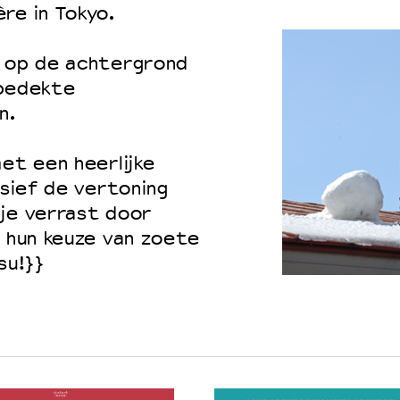
re in Tokyo.
t op de achtergrond
bedekte
n.
et een heerlijke
usief de vertoning
je verrast door
t hun keuze van zoete
su!}}