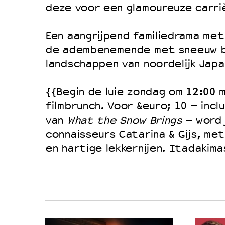
Filmprogramma’s VO/MBO
deze voor een glamoureuze carriè
Speciale educatieprogramma’s
Een aangrijpend familiedrama me
de adembenemende met sneeuw 
OVER LANTARENVENSTER
landschappen van noordelijk Japa
Wat we doen
12:00
{{Begin de luie zondag om
m
Werken bij
filmbrunch. Voor &euro; 10 – incl
Wie is wie
van
What the Snow Brings
– word 
Word vriend
connaisseurs Catarina & Gijs, me
en hartige lekkernijen. Itadakima
Historie
Partners
Huisregels
Privacyverklaring
Integriteits- en gedragscode