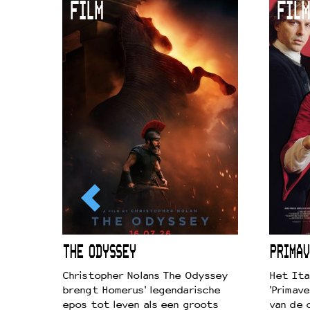
FILM
FILM
Duurzaamheid
Culturele boycot Israël
Ruimte voor artistieke vrijheid –
ICL
THE ODYSSEY
PRIMAV
k je de
Christopher Nolans The Odyssey
Het Ita
aires
brengt Homerus' legendarische
'Primave
on
epos tot leven als een groots
van de 