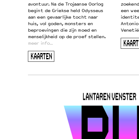
…
avontuur. Na de Trojaanse Oorlog
zoekende
begint de Griekse held Odysseus
een wee
aan een gevaarlijke tocht naar
identit
huis, vol goden, monsters en
Antonio
beproevingen die zijn moed en
Venetië
menselijkheid op de proef stellen.
KAART
meer info…
KAARTEN