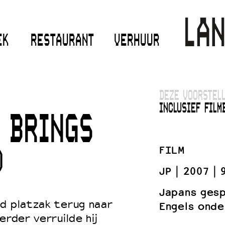
EK
RESTAURANT
VERHUUR
DEZE VOORSTELL
INCLUSIEF FILMB
 BRINGS
FILM
O
JP
2007
Japans ges
d platzak terug naar
Engels onde
erder verruilde hij