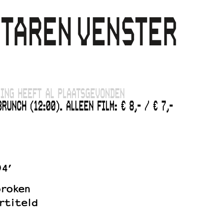
ING HEEFT AL PLAATSGEVONDEN
RUNCH (12:00). ALLEEN FILM: € 8,- / € 7,-
94’
proken
rtiteld