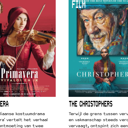
FILM
 VNPF
ERA
THE CHRISTOPHERS
liaanse kostuumdrama
Terwijl de grens tussen verv
ra' vertelt het verhaal
en vakmanschap steeds ver
ontmoeting van twee
vervaagt, ontspint zich een