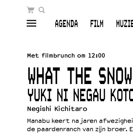
Winkelmandje
Zoek
AGENDA
FILM
MUZI
PLAN JE BEZOEK
Openingstijden & contact
Met filmbrunch om 12:00
Bereikbaarheid
WHAT THE SNOW
Kaartverkoop
YUKI NI NEGAU KOT
EDUCATIE
Negishi Kichitaro
Schoolvoorstellingen
Manabu keert na jaren afwezighei
Filmprogramma’s Primair Onderwijs
de paardenranch van zijn broer. E