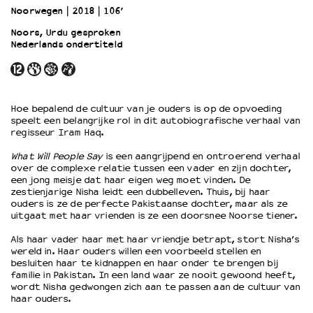
Noorwegen
2018
106’
Noors, Urdu gesproken
OVER LANTARENVENSTER
Nederlands ondertiteld
Wat we doen
Werken bij
Wie is wie
Word vriend
Hoe bepalend de cultuur van je ouders is op de opvoeding
speelt een belangrijke rol in dit autobiografische verhaal van
Historie
regisseur Iram Haq.
Partners
Huisregels
What Will People Say
is een aangrijpend en ontroerend verhaal
over de complexe relatie tussen een vader en zijn dochter,
Privacyverklaring
een jong meisje dat haar eigen weg moet vinden. De
Integriteits- en gedragscode
zestienjarige Nisha leidt een dubbelleven. Thuis, bij haar
ouders is ze de perfecte Pakistaanse dochter, maar als ze
Duurzaamheid
uitgaat met haar vrienden is ze een doorsnee Noorse tiener.
Culturele boycot Israël
Ruimte voor artistieke vrijheid – VNPF
Als haar vader haar met haar vriendje betrapt, stort Nisha’s
wereld in. Haar ouders willen een voorbeeld stellen en
besluiten haar te kidnappen en haar onder te brengen bij
familie in Pakistan. In een land waar ze nooit gewoond heeft,
wordt Nisha gedwongen zich aan te passen aan de cultuur van
haar ouders.