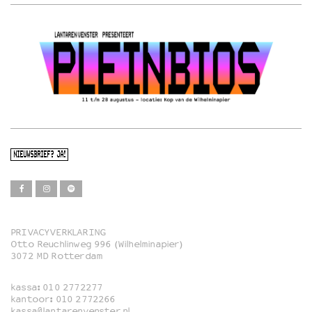
NIEUWSBRIEF? JA!
PRIVACYVERKLARING
Otto Reuchlinweg 996 (Wilhelminapier)
Film
3072 MD Rotterdam
Muziek
kassa:
010 2772277
Familie
kantoor:
010 2772266
kassa@lantarenvenster.nl