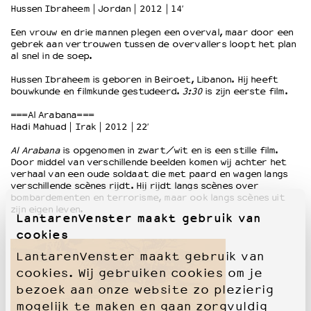
Hussen Ibraheem | Jordan | 2012 | 14′
Een vrouw en drie mannen plegen een overval, maar door een
OVER LANTARENVENSTER
gebrek aan vertrouwen tussen de overvallers loopt het plan
Wat we doen
al snel in de soep.
Werken bij
Hussen Ibraheem is geboren in Beiroet, Libanon. Hij heeft
Wie is wie
bouwkunde en filmkunde gestudeerd.
3:30
is zijn eerste film.
Word vriend
===Al Arabana===
Historie
Hadi Mahuad | Irak | 2012 | 22′
Partners
Al Arabana
is opgenomen in zwart/wit en is een stille film.
Huisregels
Door middel van verschillende beelden komen wij achter het
Privacyverklaring
verhaal van een oude soldaat die met paard en wagen langs
verschillende scènes rijdt. Hij rijdt langs scènes over
Integriteits- en gedragscode
bombardementen en terrorisme, maar ook langs scènes uit
Duurzaamheid
zijn eigen leven.
LantarenVenster maakt gebruik van
Culturele boycot Israël
cookies
Ruimte voor artistieke vrijheid – VNPF
LantarenVenster maakt gebruik van
cookies. Wij gebruiken cookies om je
bezoek aan onze website zo plezierig
mogelijk te maken en gaan zorgvuldig