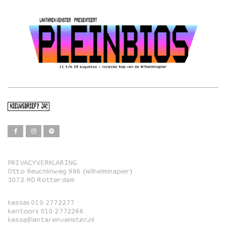
NIEUWSBRIEF? JA!
PRIVACYVERKLARING
Otto Reuchlinweg 996 (Wilhelminapier)
Film
3072 MD Rotterdam
Muziek
kassa:
010 2772277
Familie
kantoor:
010 2772266
kassa@lantarenvenster.nl
Film in English