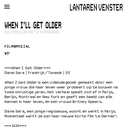
AGENDA
FILM
MUZIEK
RESTAURANT
VERHUUR
WHEN I'LL GET OLDER
DEZE VOORSTELLING HEEFT AL PLAATSGEVONDEN
Winkelmandje
Zoek
FILMSPECIAL
PLAN JE BEZOEK
90’
Openingstijden & contact
Bereikbaarheid
===When I Get Older===
Kaartverkoop
Diane Sara | Frankrijk/Tunesië | 55′
When I Get Older
is een videodagboek gemaakt door een
jonge vrouw die haar leven weer probeert op te bouwen na
twee onrustige jaren. Het verhaal speelt zich af in Parijs,
EDUCATIE
Berlijn, Montreal en New York en geeft een beeld van alle
Schoolvoorstellingen
mannen in haar leven, én een vrouw: Britney Spears.
Filmprogramma’s Primair Onderwijs
Diane Sara, een jonge regisseuse, woont en werkt in Parijs.
Filmprogramma’s VO/MBO
Momenteel werkt ze aan haar nieuwe korte film ‘Le Dernier’.
Speciale educatieprogramma’s
===3:30===