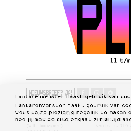
NIEUWSBRIEF? JA!
LantarenVenster maakt gebruik van coo
LantarenVenster maakt gebruik van cook
website zo plezierig mogelijk te maken 
PRIVACYVERKLARING
hoe jij met de site omgaat zijn altijd an
Otto Reuchlinweg 996
kassa:
010 27
Film
(Wilhelminapier)
kantoor:
010 