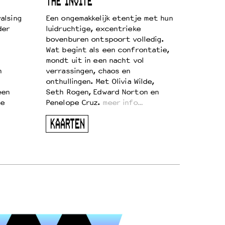
THE INVITE
alsing
Een ongemakkelijk etentje met hun
der
luidruchtige, excentrieke
bovenburen ontspoort volledig.
Wat begint als een confrontatie,
mondt uit in een nacht vol
n
verrassingen, chaos en
onthullingen. Met Olivia Wilde,
een
Seth Rogen, Edward Norton en
te
Penelope Cruz.
meer info…
KAARTEN