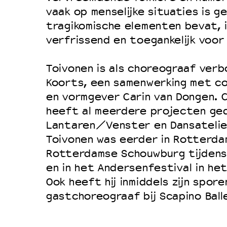
vaak op menselijke situaties is 
Duurzaamheid
tragikomische elementen bevat, 
Culturele boycot Israël
verfrissend en toegankelijk voor
Ruimte voor artistieke vrijheid –
Toivonen is als choreograaf ver
Koorts, een samenwerking met c
en vormgever Carin van Dongen. 
heeft al meerdere projecten ge
Lantaren/Venster en Dansatelie
Toivonen was eerder in Rotterdam
Rotterdamse Schouwburg tijdens
en in het Andersenfestival in he
Ook heeft hij inmiddels zijn spore
gastchoreograaf bij Scapino Bal