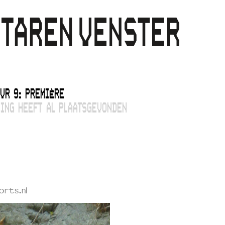
 VR 9: PREMIÈRE
ING HEEFT AL PLAATSGEVONDEN
rts.nl