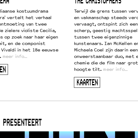
ERA
THE CHRISTOPHERS
liaanse kostuumdrama
Terwijl de grens tussen verv
ra' vertelt het verhaal
en vakmanschap steeds ver
ontmoeting van twee
vervaagt, ontspint zich een
 zielen: violiste Cecilia,
scherp, geestig machtsspel
s op zoek naar haar eigen
tussen twee eigenzinnige
eit, en de componist
kunstenaars. Ian McKellen e
 Vivaldi in het 18e eeuwse
Michaela Coel zijn daarin een
.
meer info…
onweerstaanbaar duo, met 
chemie die de film naar gro
EN
hoogte tilt.
meer info…
KAARTEN