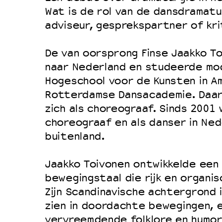
Filmprogramma’s VO/MBO
Wat is de rol van de dansdramatu
Speciale educatieprogramma’s
adviseur, gesprekspartner of kr
De van oorsprong Finse Jaakko To
OVER LANTARENVENSTER
naar Nederland en studeerde mo
Wat we doen
Hogeschool voor de Kunsten in A
Rotterdamse Dansacademie. Daar 
Werken bij
zich als choreograaf. Sinds 2001 w
Wie is wie
choreograaf en als danser in Ned
Word vriend
buitenland.
Historie
Jaakko Toivonen ontwikkelde een
Partners
bewegingstaal die rijk en organi
Huisregels
Zijn Scandinavische achtergrond 
Privacyverklaring
zien in doordachte bewegingen, e
Integriteits- en gedragscode
vervreemdende folklore en humor.