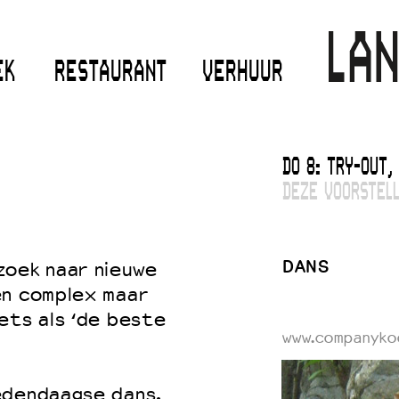
EK
RESTAURANT
VERHUUR
DO 8: TRY-OUT,
DEZE VOORSTELL
DANS
zoek naar nieuwe
en complex maar
ets als ‘de beste
www.companykoo
edendaagse dans.