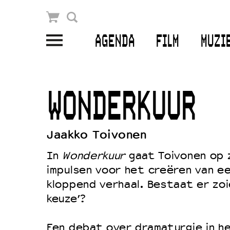
Winkelmandje
Zoek
AGENDA
FILM
MUZI
PLAN JE BEZOEK
Openingstijden & contact
WONDERKUUR
Bereikbaarheid
Kaartverkoop
Jaakko Toivonen
In
Wonderkuur
gaat Toivonen op 
impulsen voor het creëren van e
EDUCATIE
kloppend verhaal. Bestaat er zoi
Schoolvoorstellingen
keuze’?
Filmprogramma’s Primair Onderwijs
Een debat over dramaturgie in h