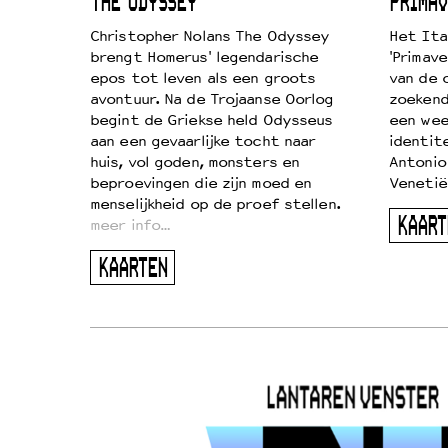
ICL
THE ODYSSEY
PRIMAV
k je de
Christopher Nolans The Odyssey
Het Ita
aires
brengt Homerus' legendarische
'Primave
on
epos tot leven als een groots
van de 
…
avontuur. Na de Trojaanse Oorlog
zoekende
begint de Griekse held Odysseus
een wee
aan een gevaarlijke tocht naar
identit
huis, vol goden, monsters en
Antonio
beproevingen die zijn moed en
Venetië
menselijkheid op de proef stellen.
KAART
meer info…
KAARTEN