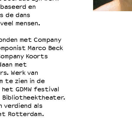
gebaseerd en
is de dans
 veel mensen.
 VNPF
bonden met Company
omponist Marco Beck
Company Koorts
daan met
rs. Werk van
 te zien in de
 het GDMW festival
t Bibliotheektheater.
n verdiend als
let Rotterdam.