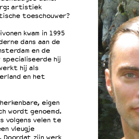
rg: artistiek
itische toeschouwer?
ivonen kwam in 1995
derne dans aan de
msterdam en de
specialiseerde hij
erkt hij als
erland en het
 herkenbare, eigen
sch wordt genoemd.
is volgens velen te
en vleugje
 Doordat zijn werk