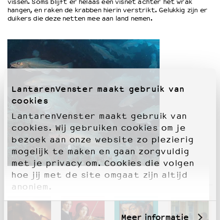
vissen. Soms blijft er helaas een visnet achter het wrak
hangen, en raken de krabben hierin verstrikt. Gelukkig zijn er
duikers die deze netten mee aan land nemen.
OVER LANTARENVENSTER
Wat we doen
Werken bij
Wie is wie
Word vriend
Historie
LantarenVenster maakt gebruik van
Partners
cookies
Huisregels
LantarenVenster maakt gebruik van
Privacyverklaring
cookies. Wij gebruiken cookies om je
Integriteits- en gedragscode
bezoek aan onze website zo plezierig
Duurzaamheid
mogelijk te maken en gaan zorgvuldig
Culturele boycot Israël
met je privacy om. Cookies die volgen
Ruimte voor artistieke vrijheid – VNPF
hoe jij met de site omgaat zijn altijd
anoniem.
Meer informatie