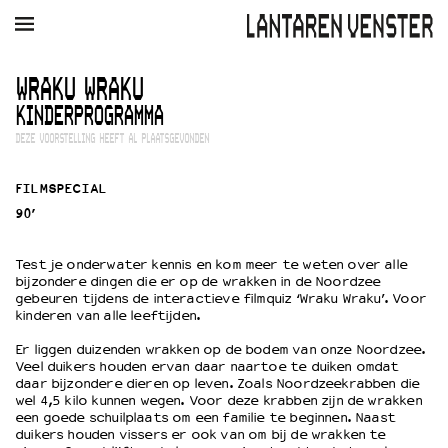
AGENDA
FILM
MUZIEK
RESTAURANT
VERHUUR
WRAKU WRAKU
KINDERPROGRAMMA
Winkelmandje
Zoek
DEZE VOORSTELLING HEEFT AL PLAATSGEVONDEN
PLAN JE BEZOEK
FILMSPECIAL
Openingstijden & contact
90’
Bereikbaarheid
Kaartverkoop
Test je onderwater kennis en kom meer te weten over alle
bijzondere dingen die er op de wrakken in de Noordzee
gebeuren tijdens de interactieve filmquiz ‘Wraku Wraku’. Voor
kinderen van alle leeftijden.
EDUCATIE
Er liggen duizenden wrakken op de bodem van onze Noordzee.
Schoolvoorstellingen
Veel duikers houden ervan daar naartoe te duiken omdat
Filmprogramma’s Primair Onderwijs
daar bijzondere dieren op leven. Zoals Noordzeekrabben die
Filmprogramma’s VO/MBO
wel 4,5 kilo kunnen wegen. Voor deze krabben zijn de wrakken
een goede schuilplaats om een familie te beginnen. Naast
Speciale educatieprogramma’s
duikers houden vissers er ook van om bij de wrakken te