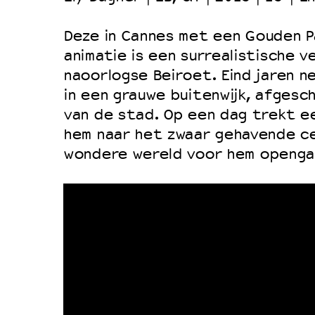
Duurzaamheid
Deze in Cannes met een Gouden 
Culturele boycot Israël
animatie is een surrealistische v
Ruimte voor artistieke vrijheid –
naoorlogse Beiroet. Eind jaren 
in een grauwe buitenwijk, afgesc
van de stad. Op een dag trekt ee
hem naar het zwaar gehavende c
wondere wereld voor hem openga