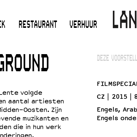
EK
RESTAURANT
VERHUUR
GROUND
DEZE VOORSTELL
FILMSPECIA
 Lente volgde
CZ
2015
en aantal artiesten
Engels, Ara
Midden-Oosten. Zijn
Engels onde
evende muzikanten en
den die in hun werk
nderingen.