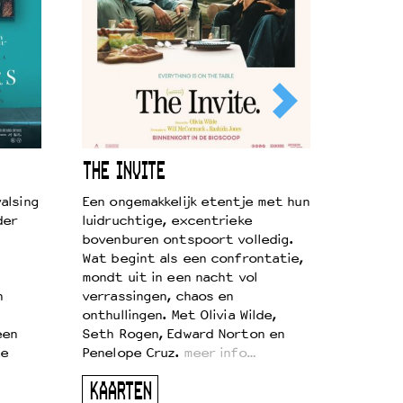
THE INVITE
alsing
Een ongemakkelijk etentje met hun
der
luidruchtige, excentrieke
bovenburen ontspoort volledig.
Wat begint als een confrontatie,
mondt uit in een nacht vol
n
verrassingen, chaos en
onthullingen. Met Olivia Wilde,
een
Seth Rogen, Edward Norton en
te
Penelope Cruz.
meer info…
KAARTEN