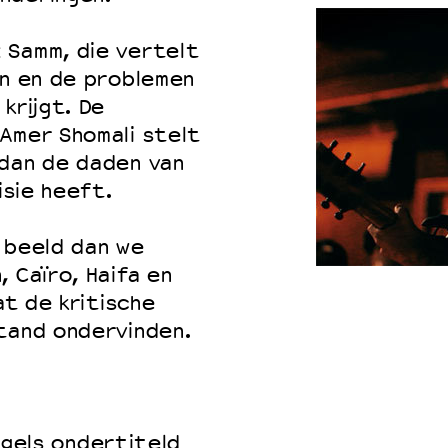
 Samm, die vertelt
en en de problemen
krijgt. De
Amer Shomali stelt
 dan de daden van
isie heeft.
 beeld dan we
 Caïro, Haifa en
at de kritische
stand ondervinden.
Engels ondertiteld