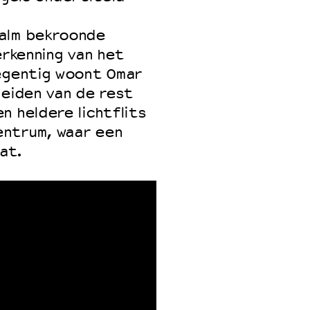
Palm bekroonde
erkenning van het
 VNPF
negentig woont Omar
heiden van de rest
n heldere lichtflits
entrum, waar een
at.