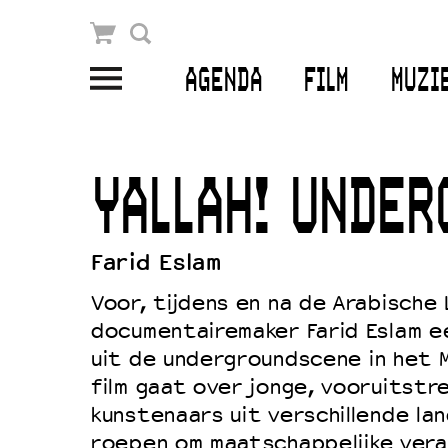
Winkelmandje
Zoek
AGENDA
FILM
MUZI
PLAN JE BEZOEK
Openingstijden & contact
YALLAH! UNDER
Bereikbaarheid
Kaartverkoop
Farid Eslam
Voor, tijdens en na de Arabische
documentairemaker Farid Eslam e
EDUCATIE
uit de undergroundscene in het 
Schoolvoorstellingen
film gaat over jonge, vooruitstr
Filmprogramma’s Primair Onderwijs
kunstenaars uit verschillende lan
roepen om maatschappelijke vera