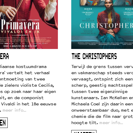
ERA
THE CHRISTOPHERS
liaanse kostuumdrama
Terwijl de grens tussen verv
ra' vertelt het verhaal
en vakmanschap steeds ver
ontmoeting van twee
vervaagt, ontspint zich een
 zielen: violiste Cecilia,
scherp, geestig machtsspel
s op zoek naar haar eigen
tussen twee eigenzinnige
eit, en de componist
kunstenaars. Ian McKellen e
 Vivaldi in het 18e eeuwse
Michaela Coel zijn daarin een
.
meer info…
onweerstaanbaar duo, met 
chemie die de film naar gro
EN
hoogte tilt.
meer info…