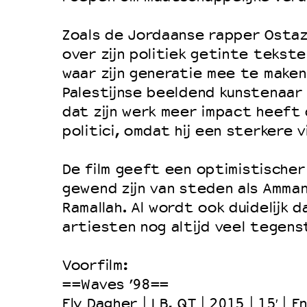
Filmprogramma’s VO/MBO
Speciale educatieprogramma’s
Zoals de Jordaanse rapper Ostaz
over zijn politiek getinte tekst
waar zijn generatie mee te maken 
OVER LANTARENVENSTER
Palestijnse beeldend kunstenaar 
Wat we doen
dat zijn werk meer impact heeft
politici, omdat hij een sterkere v
Werken bij
Wie is wie
De film geeft een optimistischer
Word vriend
gewend zijn van steden als Amman,
Historie
Ramallah. Al wordt ook duidelijk d
artiesten nog altijd veel tegen
Partners
Huisregels
Voorfilm:
Privacyverklaring
==Waves ’98==
Integriteits- en gedragscode
Ely Dagher | LB, QT | 2015 | 15′ | 