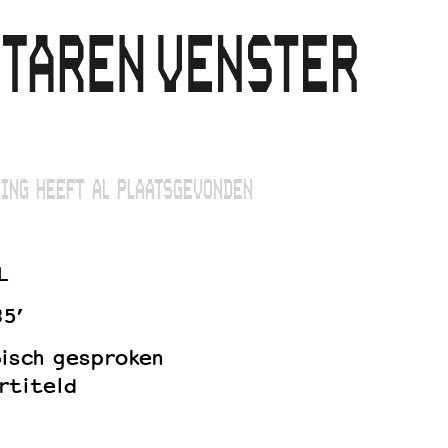
ING HEEFT AL PLAATSGEVONDEN
L
85’
bisch gesproken
rtiteld