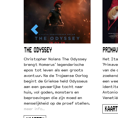
ICL
THE ODYSSEY
PRIMAV
k je de
Christopher Nolans The Odyssey
Het Ita
aires
brengt Homerus' legendarische
'Primave
on
epos tot leven als een groots
van de 
…
avontuur. Na de Trojaanse Oorlog
zoekende
begint de Griekse held Odysseus
een wee
aan een gevaarlijke tocht naar
identit
huis, vol goden, monsters en
Antonio
beproevingen die zijn moed en
Venetië
menselijkheid op de proef stellen.
KAART
meer info…