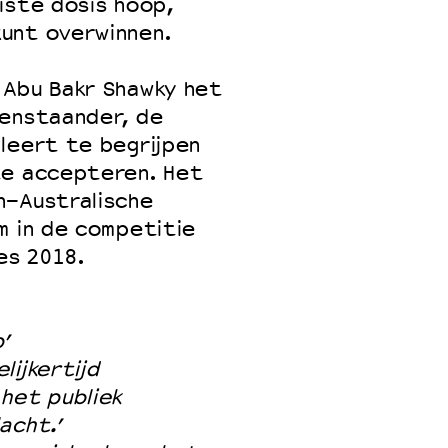
iste dosis hoop,
unt overwinnen.
 Abu Bakr Shawky het
tenstaander, de
leert te begrijpen
te accepteren. Het
h-Australische
m in de competitie
es 2018.
’
lijkertijd
 het publiek
acht.’