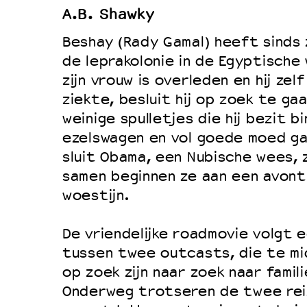
A.B. Shawky
Duurzaamheid
Beshay (Rady Gamal) heeft sinds 
Culturele boycot Israël
de leprakolonie in de Egyptische 
Ruimte voor artistieke vrijheid –
zijn vrouw is overleden en hij zel
ziekte, besluit hij op zoek te gaa
weinige spulletjes die hij bezit bi
ezelswagen en vol goede moed gaa
sluit Obama, een Nubische wees, z
samen beginnen ze aan een avontu
woestijn.
De vriendelijke roadmovie volgt 
tussen twee outcasts, die te mid
op zoek zijn naar zoek naar famil
Onderweg trotseren de twee rei