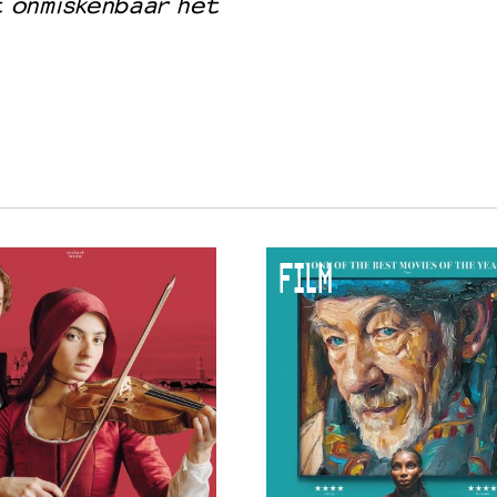
 onmiskenbaar het
FILM