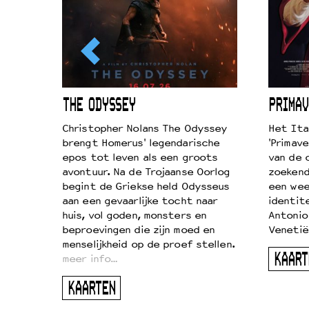
ICL
THE ODYSSEY
PRIMAV
k je de
Christopher Nolans The Odyssey
Het Ita
aires
brengt Homerus' legendarische
'Primave
on
epos tot leven als een groots
van de 
…
avontuur. Na de Trojaanse Oorlog
zoekende
begint de Griekse held Odysseus
een wee
aan een gevaarlijke tocht naar
identit
huis, vol goden, monsters en
Antonio
beproevingen die zijn moed en
Venetië
menselijkheid op de proef stellen.
KAART
meer info…
KAARTEN