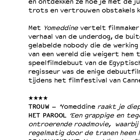
en ontdekken ze hoe je met de ju
trots en vertrouwen obstakels k
Met
Yomeddine
vertelt filmmaker
verhaal van de underdog, de bui
gelabelde nobody die de werking 
van een wereld die weigert hem 
speelfilmdebuut van de Egyptisc
regisseur was de enige debuutfil
tijdens het filmfestival van Cann
★★★★
TROUW –
‘
Yomeddine
raakt je diep
HET PAROOL
‘Een grappige en tege
ontroerende roadmovie,
waarbij
regelmatig door de tranen heen l