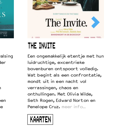
THE INVITE
alsing
Een ongemakkelijk etentje met hun
der
luidruchtige, excentrieke
bovenburen ontspoort volledig.
Wat begint als een confrontatie,
mondt uit in een nacht vol
n
verrassingen, chaos en
onthullingen. Met Olivia Wilde,
een
Seth Rogen, Edward Norton en
te
Penelope Cruz.
meer info…
KAARTEN