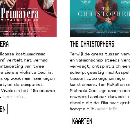
ERA
THE CHRISTOPHERS
liaanse kostuumdrama
Terwijl de grens tussen verv
ra' vertelt het verhaal
en vakmanschap steeds ver
ontmoeting van twee
vervaagt, ontspint zich een
 zielen: violiste Cecilia,
scherp, geestig machtsspel
s op zoek naar haar eigen
tussen twee eigenzinnige
eit, en de componist
kunstenaars. Ian McKellen e
 Vivaldi in het 18e eeuwse
Michaela Coel zijn daarin een
.
meer info…
onweerstaanbaar duo, met 
chemie die de film naar gro
EN
hoogte tilt.
meer info…
KAARTEN