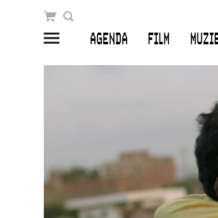
Winkelmandje
Zoek
AGENDA
FILM
MUZI
PLAN JE BEZOEK
Openingstijden & contact
Bereikbaarheid
Kaartverkoop
EDUCATIE
Schoolvoorstellingen
Filmprogramma’s Primair Onderwijs