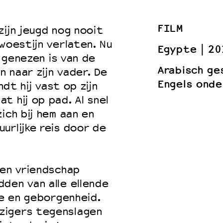
FILM
zijn jeugd nog nooit
woestijn verlaten. Nu
 VNPF
Egypte
20
f genezen is van de
Arabisch ge
n naar zijn vader. De
Engels onde
ndt hij vast op zijn
t hij op pad. Al snel
ich bij hem aan en
urlijke reis door de
een vriendschap
den van alle ellende
ie en geborgenheid.
zigers tegenslagen