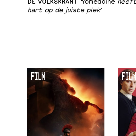
DE VOLKSKRANT
‘
Yomeddine
heeft
hart op de juiste plek’
FILM
FILM