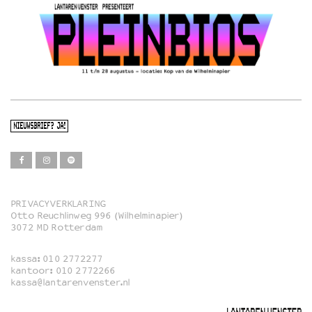
NIEUWSBRIEF? JA!
PRIVACYVERKLARING
Otto Reuchlinweg 996 (Wilhelminapier)
Film
3072 MD Rotterdam
Muziek
kassa:
010 2772277
Familie
kantoor:
010 2772266
kassa@lantarenvenster.nl
Film in English