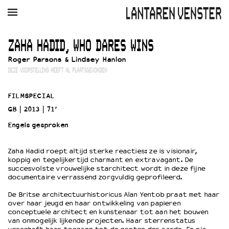
AGENDA
FILM
MUZIEK
RESTAURANT
VERHUUR
ZAHA HADID, WHO DARES WINS
Roger Parsons & Lindsey Hanlon
Winkelmandje
Zoek
DEZE VOORSTELLING HEEFT AL PLAATSGEVONDEN
PLAN JE BEZOEK
FILMSPECIAL
Openingstijden & contact
GB
2013
71’
Bereikbaarheid
Engels gesproken
Kaartverkoop
Zaha Hadid roept altijd sterke reacties: ze is visionair,
koppig en tegelijkertijd charmant en extravagant. De
EDUCATIE
succesvolste vrouwelijke starchitect wordt in deze fijne
documentaire verrassend zorgvuldig geprofileerd.
Schoolvoorstellingen
Filmprogramma’s Primair Onderwijs
De Britse architectuurhistoricus Alan Yentob praat met haar
over haar jeugd en haar ontwikkeling van papieren
Filmprogramma’s VO/MBO
conceptuele architect en kunstenaar tot aan het bouwen
Speciale educatieprogramma’s
van onmogelijk lijkende projecten. Haar sterrenstatus