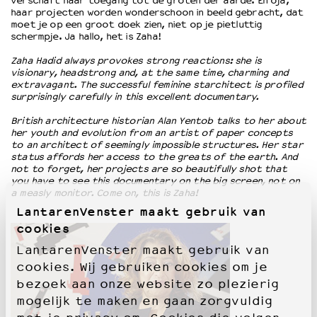
verschaft haar toegang tot de groten der aarde. En oja,
haar projecten worden wonderschoon in beeld gebracht, dat
moet je op een groot doek zien, niet op je pietluttig
OVER LANTARENVENSTER
schermpje. Ja hallo, het is Zaha!
Wat we doen
Zaha Hadid always provokes strong reactions: she is
Werken bij
visionary, headstrong and, at the same time, charming and
extravagant. The successful feminine starchitect is profiled
Wie is wie
surprisingly carefully in this excellent documentary.
Word vriend
British architecture historian Alan Yentob talks to her about
Historie
her youth and evolution from an artist of paper concepts
Partners
to an architect of seemingly impossible structures. Her star
Huisregels
status affords her access to the greats of the earth. And
not to forget, her projects are so beautifully shot that
Privacyverklaring
you have to see this documentary on the big screen, not on
Integriteits- en gedragscode
a measly monitor. Come on, this is Zaha!
Duurzaamheid
LantarenVenster maakt gebruik van
Culturele boycot Israël
cookies
Ruimte voor artistieke vrijheid – VNPF
LantarenVenster maakt gebruik van
cookies. Wij gebruiken cookies om je
bezoek aan onze website zo plezierig
mogelijk te maken en gaan zorgvuldig