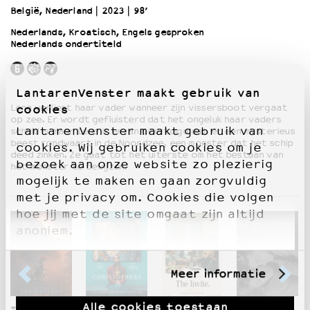
België, Nederland
2023
98’
Nederlands, Kroatisch, Engels gesproken
OVER LANTARENVENSTER
Nederlands ondertiteld
Wat we doen
Werken bij
Wie is wie
LantarenVenster maakt gebruik van
Word vriend
Lena verliest haar vader wanneer zijn vissersboot vergaat
cookies
op zee. Er wordt gefluisterd dat het ongeluk haar vaders
Historie
LantarenVenster maakt gebruik van
schuld is maar Lena is ervan overtuigd dat er een mysterieus
Partners
beest rondwaart in de Noordzee, een monster dat het schip
cookies. Wij gebruiken cookies om je
Huisregels
deed zinken. Ze gaat tot het uiterste om het bestaan van
bezoek aan onze website zo plezierig
het monster te bewijzen.
Privacyverklaring
mogelijk te maken en gaan zorgvuldig
Integriteits- en gedragscode
met je privacy om. Cookies die volgen
Duurzaamheid
hoe jij met de site omgaat zijn altijd
Culturele boycot Israël
anoniem.
Ruimte voor artistieke vrijheid – VNPF
Meer informatie
Alle cookies toestaan