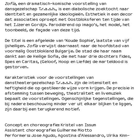
Zofía
, een dramatisch-komische voorstelling van
dansgezelschap T.r.a.s.h., is een diabolische zoektocht naar
identiteit en gezamenlijke ideologieën. Esthetiek in een decor
OVER LANTARENVENSTER
dat associaties oproept met Oostbloksferen ten tijde van
Wat we doen
het IJzeren Gordijn. Parodiërend op imago’s, het model, het
toonbeeld, de façade van deze tijd.
Werken bij
Wie is wie
De titel is een afgeleide van ‘Koude Sophie’, laatste van vijf
ijsheiligen.
Zofía
verwijst daarnaast naar de hoofdstad van
Word vriend
voormalig Oostblokland Bulgarije. De stad die haar naam
Historie
dankt aan de Heilige Sofia, die met haar drie dochters Fides,
Partners
Spes en Caritas, (Geloof, Hoop en Liefde) de marteldood is
gestorven.
Huisregels
Privacyverklaring
Karakteristiek voor de voorstellingen van
danstheatergezelschap T.r.a.s.h. zijn de intensiteit en
Integriteits- en gedragscode
heftigheid die op gestileerde wijze vorm krijgen. De precisie in
Duurzaamheid
afstemming tussen beweging, theatraliteit en livemuziek
Culturele boycot Israël
bepaalt de voorstellingen. Ogenschijnlijke tegenstellingen, die
bij nadere beschouwing minder ver uit elkaar blijken te liggen,
Ruimte voor artistieke vrijheid – VNPF
zijn daarbij een terugkerend motief.
Concept en choreografie: Kristel van Issum
Assistent choreografie: Guilherme Miotto
Performers: Jose Agudo, Agostina d'Alessandro, Ulrika Kinn-