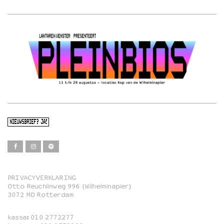
NIEUWSBRIEF? JA!
PRIVACYVERKLARING
Otto Reuchlinweg 996 (Wilhelminapier)
Film
3072 MD Rotterdam
Muziek
kassa:
010 2772277
Familie