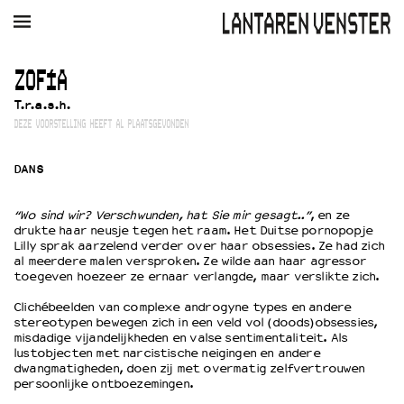
AGENDA
FILM
MUZIEK
RESTAURANT
VERHUUR
ZOFÍA
T.r.a.s.h.
Winkelmandje
Zoek
DEZE VOORSTELLING HEEFT AL PLAATSGEVONDEN
PLAN JE BEZOEK
DANS
Openingstijden & contact
Bereikbaarheid
“Wo sind wir? Verschwunden, hat Sie mir gesagt..”
, en ze
Kaartverkoop
drukte haar neusje tegen het raam. Het Duitse pornopopje
Lilly sprak aarzelend verder over haar obsessies. Ze had zich
al meerdere malen versproken. Ze wilde aan haar agressor
toegeven hoezeer ze ernaar verlangde, maar verslikte zich.
EDUCATIE
Clichébeelden van complexe androgyne types en andere
Schoolvoorstellingen
stereotypen bewegen zich in een veld vol (doods)obsessies,
misdadige vijandelijkheden en valse sentimentaliteit. Als
Filmprogramma’s Primair Onderwijs
lustobjecten met narcistische neigingen en andere
Filmprogramma’s VO/MBO
dwangmatigheden, doen zij met overmatig zelfvertrouwen
Speciale educatieprogramma’s
persoonlijke ontboezemingen.