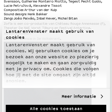
Svensson, Guilherme Monteiro Miotto, Tegest Pecht Guido,
Lucie Petru?ová, Alexandre Tissot
Compositie: Arthur van der Kuip
Sound design: Henk Bakker
Zang: João Paixão, Inbal Hever, Michal Bitan
Zofía is een co-productie van Château Rouge Annemasse (F),
Theater De NWE Vorst Tilburg en Festival Antartica.
LantarenVenster maakt gebruik van
www.trashweb.nl
cookies
Lees de
recensie in De Volkskrant
.
LantarenVenster maakt gebruik van
cookies. Wij gebruiken cookies om je
bezoek aan onze website zo plezierig
mogelijk te maken en gaan zorgvuldig
met je privacy om. Cookies die volgen
hoe jij met de site omgaat zijn altijd
anoniem.
Meer informatie
Alle cookies toestaan