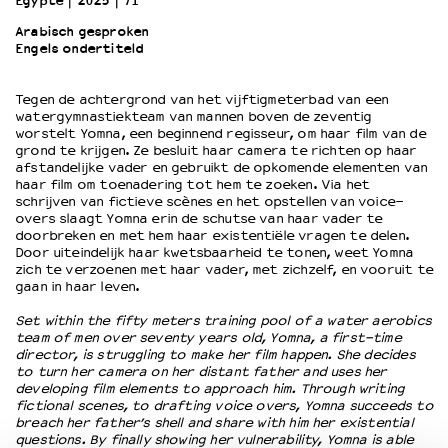
Egypte
2025
71’
Arabisch gesproken
Engels ondertiteld
OVER LANTARENVENSTER
Wat we doen
Tegen de achtergrond van het vijftigmeterbad van een
Werken bij
watergymnastiekteam van mannen boven de zeventig
Wie is wie
worstelt Yomna, een beginnend regisseur, om haar film van de
Word vriend
grond te krijgen. Ze besluit haar camera te richten op haar
afstandelijke vader en gebruikt de opkomende elementen van
Historie
haar film om toenadering tot hem te zoeken. Via het
Partners
schrijven van fictieve scènes en het opstellen van voice-
overs slaagt Yomna erin de schutse van haar vader te
Huisregels
doorbreken en met hem haar existentiële vragen te delen.
Privacyverklaring
Door uiteindelijk haar kwetsbaarheid te tonen, weet Yomna
Integriteits- en gedragscode
zich te verzoenen met haar vader, met zichzelf, en vooruit te
gaan in haar leven.
Duurzaamheid
Culturele boycot Israël
Set within the fifty meters training pool of a water aerobics
team of men over seventy years old, Yomna, a first-time
Ruimte voor artistieke vrijheid – VNPF
director, is struggling to make her film happen. She decides
to turn her camera on her distant father and uses her
developing film elements to approach him. Through writing
fictional scenes, to drafting voice overs, Yomna succeeds to
breach her father’s shell and share with him her existential
questions. By finally showing her vulnerability, Yomna is able