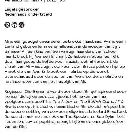
Verenigd Koninkrijk
2021
95’
Engels gesproken
Nederlands ondertiteld
OVER LANTARENVENSTER
Wat we doen
Werken bij
Wie is wie
Ali is een goedgehumeurde en betrokken huisbaas. Ava is een in
Word vriend
Ierland geboren lerares en alleenstaande moeder van vijf.
Historie
Wanneer Ali een kind van één van zijn huurders van school
haalt, biedt hij Ava een lift aan. Ze hebben meteen een klik
Partners
door hun gedeelde liefde voor muziek, ook al verschilt de
Huisregels
smaak van Ali – met zijn voorkeur voor Britse punk en hiphop
– met die van Ava. Er bloeit een relatie op die wordt
Privacyverklaring
overschaduwd door de sporen van Ava’s eerdere relatie en
Integriteits- en gedragscode
het ineenstorten van het huwelijk van Ali.
Duurzaamheid
Regisseur Clio Barnard werd voor deze film geïnspireerd door
Culturele boycot Israël
mensen die zij ontmoette tijdens het maken van haar
Ruimte voor artistieke vrijheid – VNPF
veelgeprezen speelfilms
The Arbor
en
The Selfish Giant
.
Ali &
Ava
is een optimistische, romantische film die zich afspeelt in
de sobere setting van de voormalige industriestad Bradford.
De soundtrack met muziek van The Specials en Bob Dylan tot
recente club- en pophits, draagt bij aan de energieke sfeer
van de film.