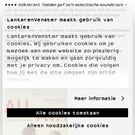
★★★★ Volkskrant
“zelden gaf zo’n eclectische soundtrack –
van de energieke punkrock van de Buzzcocks tot de techno
van Daniel Avery – zo’n treffend beeld van de onstuimige
LantarenVenster maakt gebruik van
binnenwereld van twee verloren zielen.”
cookies
★★★★ NRC
“een van de meest ontwapenende filmverliefdheden
van het jaar, ook dankzij de muziek waarmee de personages
LantarenVenster maakt gebruik van
hun levens kleur geven.”
cookies. Wij gebruiken cookies om je
bezoek aan onze website zo plezierig
★★★★ Trouw
“Sommige films zitten zo vol liefde dat je de
warmte zou voelen als je je hand tegen het scherm zou
mogelijk te maken en gaan zorgvuldig
houden.”
met je privacy om. Cookies die volgen
hoe jij met de site omgaat zijn altijd
anoniem.
Meer informatie
Alle cookies toestaan
Alleen noodzakelijke cookies