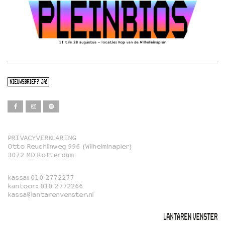
NIEUWSBRIEF? JA!
PRIVACYVERKLARING
Otto Reuchlinweg 996 (Wilhelminapier)
Film
3072 MD Rotterdam
Muziek
kassa:
010 2772277
Familie
kantoor:
010 2772266
kassa@lantarenvenster.nl
Film in English
Rotterdams Open Doek