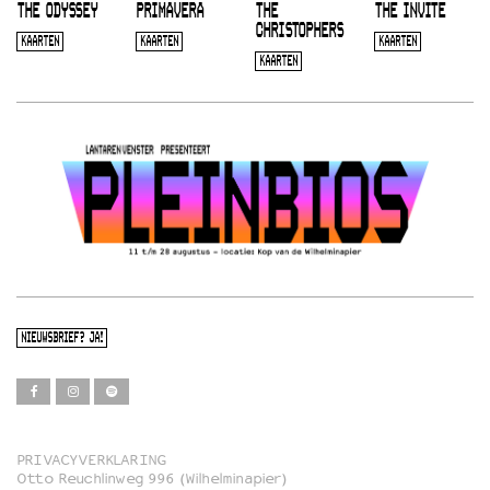
THE ODYSSEY
PRIMAVERA
THE
THE INVITE
CHRISTOPHERS
KAARTEN
KAARTEN
KAARTEN
KAARTEN
NIEUWSBRIEF? JA!
PRIVACYVERKLARING
Otto Reuchlinweg 996 (Wilhelminapier)
Film