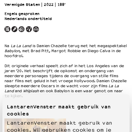
Verenigde Staten
2022
188’
Engels gesproken
OVER LANTARENVENSTER
Nederlands ondertiteld
Wat we doen
Werken bij
Wie is wie
Word vriend
Na
La La Land
is Damien Chazelle terug met het megaspektakel
Babylon
, met Brad Pitt, Margot Robbie en Diego Calva in de
Historie
hoofdrol.
Partners
Huisregels
Dit originele verhaal speelt zich af in het Los Angeles van de
jaren ’20. Het beschrijft de opkomst en ondergang van
Privacyverklaring
meerdere personages tijdens de overgang van stille films
Integriteits- en gedragscode
naar films met geluid in het vroege Hollywood. Damien Chazelle
sleepte meerdere Oscars in de wacht voor zijn films
La La
Duurzaamheid
Land
and
Whiplash
en ook Babylon is een waar genot om naar
Culturele boycot Israël
te kijken.
Ruimte voor artistieke vrijheid – VNPF
LantarenVenster maakt gebruik van
cookies
LantarenVenster maakt gebruik van
cookies. Wij gebruiken cookies om je