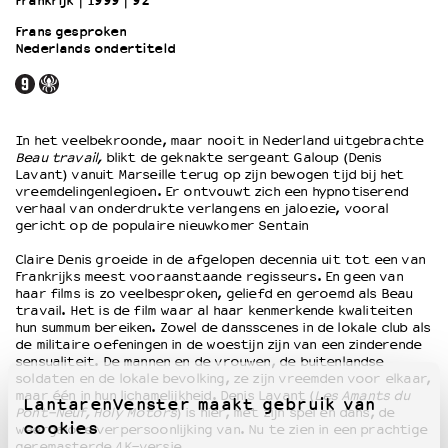
Frankrijk
1999
92’
Frans gesproken
Nederlands ondertiteld
OVER LANTARENVENSTER
Wat we doen
Werken bij
Wie is wie
In het veelbekroonde, maar nooit in Nederland uitgebrachte
Word vriend
Beau travail,
blikt de geknakte sergeant Galoup (Denis
Historie
Lavant) vanuit Marseille terug op zijn bewogen tijd bij het
vreemdelingenlegioen. Er ontvouwt zich een hypnotiserend
Partners
verhaal van onderdrukte verlangens en jaloezie, vooral
Huisregels
gericht op de populaire nieuwkomer Sentain
Privacyverklaring
Claire Denis groeide in de afgelopen decennia uit tot een van
Integriteits- en gedragscode
Frankrijks meest vooraanstaande regisseurs. En geen van
Duurzaamheid
haar films is zo veelbesproken, geliefd en geroemd als Beau
travail. Het is de film waar al haar kenmerkende kwaliteiten
Culturele boycot Israël
hun summum bereiken. Zowel de dansscenes in de lokale club als
Ruimte voor artistieke vrijheid – VNPF
de militaire oefeningen in de woestijn zijn van een zinderende
sensualiteit. De mannen en de vrouwen, de buitenlandse
soldaten en de lokale bevolking, ze zijn vreemden voor elkaar,
maar één in hun lichamelijkheid. Denis Lavant (
Les Amants du
LantarenVenster maakt gebruik van
Pont-Neuf, Holy Motors
) is hier, met zijn spel en dans, de
cookies
weergaloze verpersoonlijking van. Nu te zien in een prachtige
geremasterde 4K-versie.