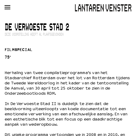
AGENDA
FILM
MUZIEK
RESTAURANT
VERHUUR
DE VERWOESTE STAD 2
DEZE VOORSTELLING HEEFT AL PLAATSGEVONDEN
Winkelmandje
Zoek
FILMSPECIAL
PLAN JE BEZOEK
75’
Openingstijden & contact
Bereikbaarheid
Herhaling van twee compilatieprogramma’s van het
Kaartverkoop
Stadsarchief Rotterdam over het lot van Rotterdam tijdens
de Tweede Wereldoorlog in het kader van de tentoonstelling
De Aanval, van 30 april tot 25 oktober te zien in de
Onderzeebootloods RDM.
EDUCATIE
In De Verwoeste Stad II is duidelijk te zien dat de
Schoolvoorstellingen
beeldvorming uiteenloopt: van koele documentatie tot een
Filmprogramma’s Primair Onderwijs
emotionele verwerking van een afschuwelijke aanslag. En van
een esthetische blik tot een focus op een daadkrachtige
Filmprogramma’s VO/MBO
aanpak van wederopbouw.
Speciale educatieprogramma’s
Dit unieke programma vertoonden we in 2008 en in 2010, en