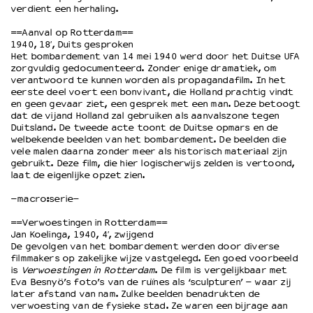
verdient een herhaling.
==Aanval op Rotterdam==
OVER LANTARENVENSTER
1940, 18′, Duits gesproken
Wat we doen
Het bombardement van 14 mei 1940 werd door het Duitse UFA
zorgvuldig gedocumenteerd. Zonder enige dramatiek, om
Werken bij
verantwoord te kunnen worden als propagandafilm. In het
Wie is wie
eerste deel voert een bonvivant, die Holland prachtig vindt
Word vriend
en geen gevaar ziet, een gesprek met een man. Deze betoogt
dat de vijand Holland zal gebruiken als aanvalszone tegen
Historie
Duitsland. De tweede acte toont de Duitse opmars en de
Partners
welbekende beelden van het bombardement. De beelden die
vele malen daarna zonder meer als historisch materiaal zijn
Huisregels
gebruikt. Deze film, die hier logischerwijs zelden is vertoond,
Privacyverklaring
laat de eigenlijke opzet zien.
Integriteits- en gedragscode
–macro:serie–
Duurzaamheid
Culturele boycot Israël
==Verwoestingen in Rotterdam==
Jan Koelinga, 1940, 4′, zwijgend
Ruimte voor artistieke vrijheid – VNPF
De gevolgen van het bombardement werden door diverse
filmmakers op zakelijke wijze vastgelegd. Een goed voorbeeld
is
Verwoestingen in Rotterdam
. De film is vergelijkbaar met
Eva Besnyö’s foto’s van de ruïnes als ‘sculpturen’ – waar zij
later afstand van nam. Zulke beelden benadrukten de
verwoesting van de fysieke stad. Ze waren een bijrage aan