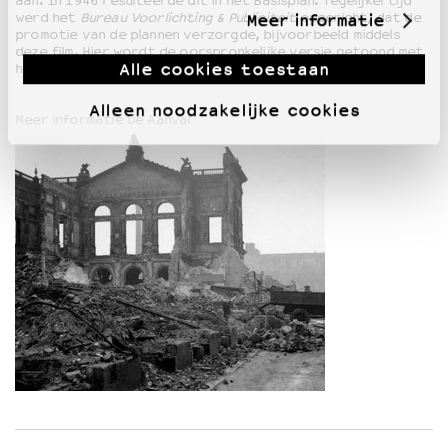
aan. In 1946 resulteerde dit in het Basisplan. Tegelijkertijd
Meer informatie
werd het
Bureau Voorlichting & Publiciteit
opgericht, dat de
promotie van de plannen verzorgde, bijvoorbeeld middels
deze film. Hier wordt de oorspronkelijke versie getoond met
Alle cookies toestaan
het unieke verslag van de strateeg achter de schermen.
Alleen noodzakelijke cookies
Meer informatie De Aanval