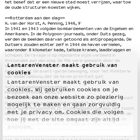
het besef dat er een nieuwe stad moest verrijzen, waartoe
de oude structuren moesten wijken.
==Rotterdam aan den slag==
H. van der Horst, A. Penning, 1946, 9′
In 1941 en 1943 volgden bombardementen van de Engelsen en
Amerikanen. In de Polygoon-journaals, onder Duits gezag,
werden de beelden daarvan getoond als antipropaganda. De
Duitsers zouden echter zelf in 1944 de haven vernielen,
waaronder 8 kilometer kade, talloze kranen, laadbruggen en
schepen. De ravage is op imposante wijze verbeeld in
Rotterdam aan den slag
. De film werd gemaakt door de
LantarenVenster maakt gebruik van
Nederlandsche Werkgemeenschap voor Filmproductie,
ontstaan uit de avant-garde beweging, voor het Ministerie
cookies
van Wederopbouw, dat de haven prioriteit gaf.
LantarenVenster maakt gebruik van
==En toch&hellip;Rotterdam==
cookies. Wij gebruiken cookies om je
Polygoon-Profilti, 1950, 45′
bezoek aan onze website zo plezierig
Het radicale wederopbouwplan voor Rotterdam werd bewust
in een historisch perspectief geplaatst. Zo ook in de
mogelijk te maken en gaan zorgvuldig
retorische Polygoonfilm
En toch&hellip;Rotterdam
. Het toont
met je privacy om. Cookies die volgen
de UFA-beelden van het bombardement, het puinruimen en de
hoe jij met de site omgaat zijn altijd
eerste bouwwerkzaamheden. Polygoon begon al tijdens de
oorlog met de film. We zien Van Nelle directeur Kees van der
anoniem.
Leeuw, die met de Club Rotterdam in het geheim een plan
voorbereidde. Vanaf 1944 gaf hij hier officieel uitvoering