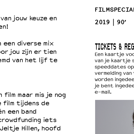
FILMSPECIA
van jouw keuze en
2019
90’
en!
 VNPF
 een diverse mix
TICKETS & REG
or jou zijn er tien
Een kaartje vo
md van het lijf te
van je kaartje 
speeddates op
vermelding van 
worden ingedee
je bent ingedee
e-mail.
 film maar mis je nog
e film tijdens de
én een band
crowdfunding iets
Jeltje Hillen, hoofd