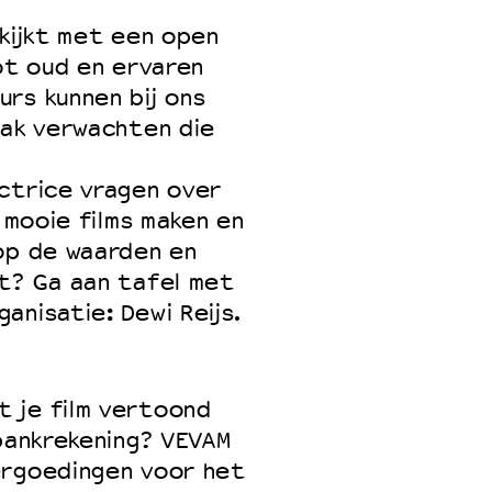
 kijkt met een open
tot oud en ervaren
rs kunnen bij ons
pak verwachten die
ctrice vragen over
n mooie films maken en
op de waarden en
ct? Ga aan tafel met
anisatie: Dewi Reijs.
 je film vertoond
 bankrekening? VEVAM
ergoedingen voor het