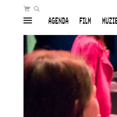
Winkelmandje
Zoek
AGENDA
FILM
MUZI
PLAN JE BEZOEK
Openingstijden & contact
Bereikbaarheid
Kaartverkoop
EDUCATIE
Schoolvoorstellingen
Filmprogramma’s Primair Onderwijs