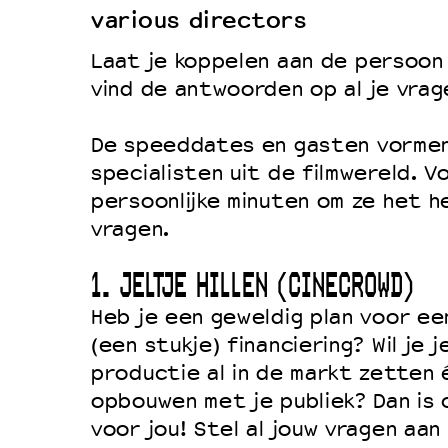
various directors
Duurzaamheid
Laat je koppelen aan de persoon 
Culturele boycot Israël
vind de antwoorden op al je vrag
Ruimte voor artistieke vrijheid –
De speeddates en gasten vormen
specialisten uit de filmwereld. Vo
persoonlijke minuten om ze het he
vragen.
1. JELTJE HILLEN (CINECROWD)
Heb je een geweldig plan voor een
(een stukje) financiering? Wil je j
productie al in de markt zetten 
opbouwen met je publiek? Dan is 
voor jou! Stel al jouw vragen aan 