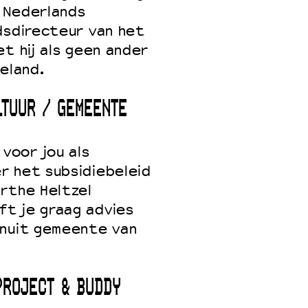
t Nederlands
dsdirecteur van het
t hij als geen ander
eland.
LTUUR / GEMEENTE
voor jou als
r het subsidiebeleid
rthe Heltzel
t je graag advies
anuit gemeente van
PROJECT & BUDDY