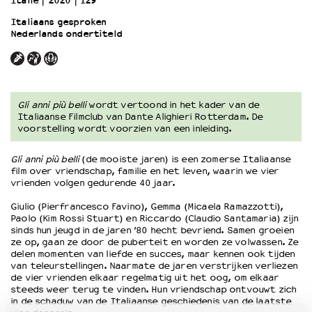
Italië
2020
129’
Italiaans gesproken
Nederlands ondertiteld
OVER LANTARENVENSTER
Wat we doen
Werken bij
Wie is wie
Word vriend
Gli anni più belli
wordt vertoond in het kader van de
Italiaanse Filmclub van Dante Alighieri Rotterdam. De
Historie
voorstelling wordt voorzien van een inleiding.
Partners
Huisregels
Gli anni più belli
(de mooiste jaren) is een zomerse Italiaanse
Privacyverklaring
film over vriendschap, familie en het leven, waarin we vier
vrienden volgen gedurende 40 jaar.
Integriteits- en gedragscode
Duurzaamheid
Giulio (Pierfrancesco Favino), Gemma (Micaela Ramazzotti),
Paolo (Kim Rossi Stuart) en Riccardo (Claudio Santamaria) zijn
Culturele boycot Israël
sinds hun jeugd in de jaren ’80 hecht bevriend. Samen groeien
Ruimte voor artistieke vrijheid – VNPF
ze op, gaan ze door de puberteit en worden ze volwassen. Ze
delen momenten van liefde en succes, maar kennen ook tijden
van teleurstellingen. Naarmate de jaren verstrijken verliezen
de vier vrienden elkaar regelmatig uit het oog, om elkaar
steeds weer terug te vinden. Hun vriendschap ontvouwt zich
in de schaduw van de Italiaanse geschiedenis van de laatste