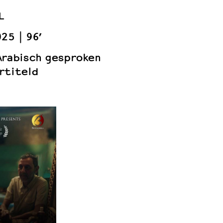
L
025
96’
Arabisch gesproken
rtiteld