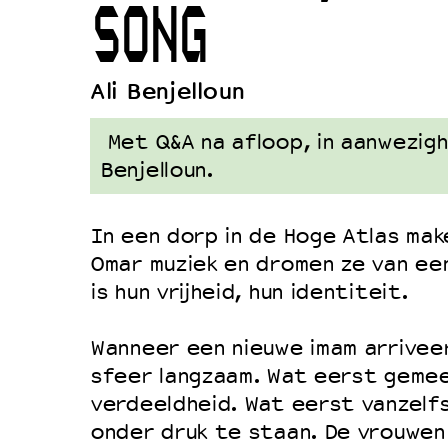
SONG
Duurzaamheid
Culturele boycot Israël
Ali Benjelloun
Ruimte voor artistieke vrijheid –
Met Q&A na afloop, in aanwezighe
Benjelloun.
In een dorp in de Hoge Atlas make
Omar muziek en dromen ze van een
is hun vrijheid, hun identiteit.
Wanneer een nieuwe imam arrivee
sfeer langzaam. Wat eerst geme
verdeeldheid. Wat eerst vanzelf
onder druk te staan. De vrouwen