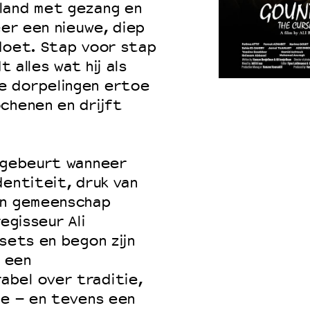
land met gezang en
eer een nieuwe, diep
 doet. Stap voor stap
t alles wat hij als
e dorpelingen ertoe
chenen en drijft
r gebeurt wanneer
dentiteit, druk van
en gemeenschap
egisseur Ali
sets en begon zijn
s een
bel over traditie,
me – en tevens een