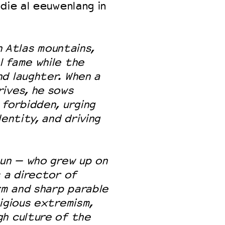
die al eeuwenlang in
gh Atlas mountains,
 fame while the
d laughter. When a
rives, he sows
 forbidden, urging
entity, and driving
oun — who grew up on
s a director of
m and sharp parable
igious extremism,
gh culture of the