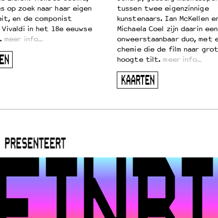
s op zoek naar haar eigen
tussen twee eigenzinnige
eit, en de componist
kunstenaars. Ian McKellen e
 Vivaldi in het 18e eeuwse
Michaela Coel zijn daarin een
.
meer info…
onweerstaanbaar duo, met 
chemie die de film naar gro
EN
hoogte tilt.
meer info…
KAARTEN