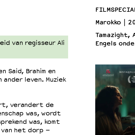
FILMSPECIA
Marokko
2
 VNPF
Tamazight, 
id van regisseur Ali
Engels onde
n Said, Brahim en
 ander leven. Muziek
rt, verandert de
enschap was, wordt
sprekend was, komt
 van het dorp –