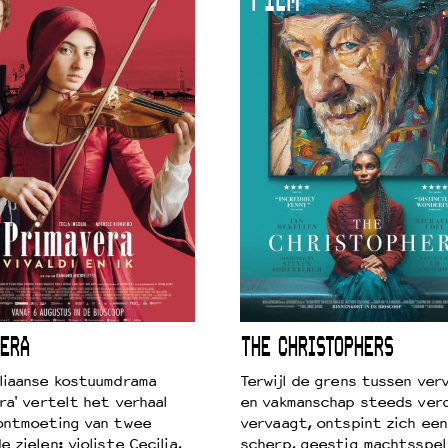
FILM
ERA
THE CHRISTOPHERS
liaanse kostuumdrama
Terwijl de grens tussen verv
ra' vertelt het verhaal
en vakmanschap steeds ver
ontmoeting van twee
vervaagt, ontspint zich een
 zielen: violiste Cecilia,
scherp, geestig machtsspel