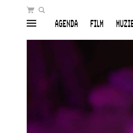
Winkelmandje
Zoek
AGENDA
FILM
MUZI
PLAN JE BEZOEK
Openingstijden & contact
Bereikbaarheid
Kaartverkoop
EDUCATIE
Schoolvoorstellingen
Filmprogramma’s Primair Onderwijs