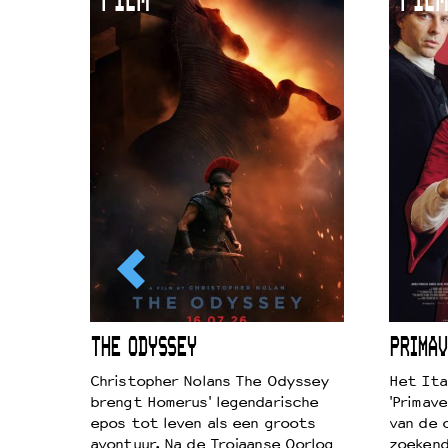
FILM
FILM
ICL
THE ODYSSEY
PRIMAV
k je de
Christopher Nolans The Odyssey
Het Ita
aires
brengt Homerus' legendarische
'Primave
on
epos tot leven als een groots
van de 
…
avontuur. Na de Trojaanse Oorlog
zoekende