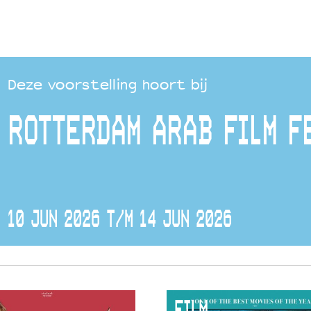
Deze voorstelling hoort bij
ROTTERDAM ARAB FILM F
10 JUN 2026 T/M 14 JUN 2026