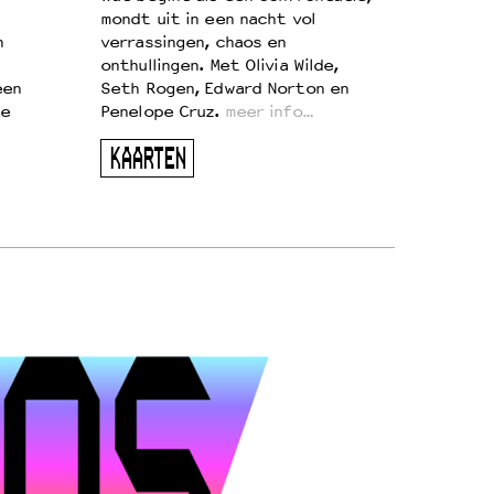
mondt uit in een nacht vol
n
verrassingen, chaos en
onthullingen. Met Olivia Wilde,
een
Seth Rogen, Edward Norton en
te
Penelope Cruz.
meer info…
KAARTEN