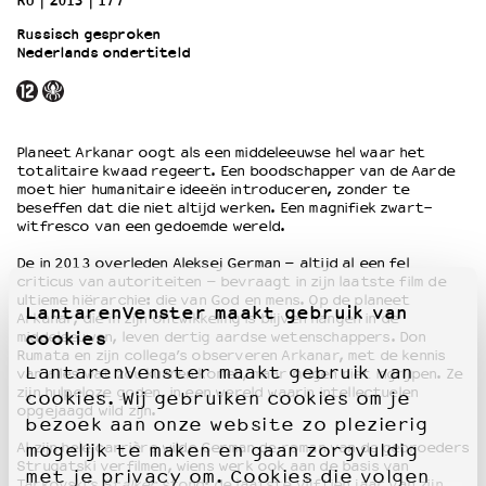
RU
2013
177’
Russisch gesproken
Nederlands ondertiteld
OVER LANTARENVENSTER
Wat we doen
Werken bij
Wie is wie
Planeet Arkanar oogt als een middeleeuwse hel waar het
Word vriend
totalitaire kwaad regeert. Een boodschapper van de Aarde
Historie
moet hier humanitaire ideeën introduceren, zonder te
beseffen dat die niet altijd werken. Een magnifiek zwart-
Partners
witfresco van een gedoemde wereld.
Huisregels
De in 2013 overleden Aleksej German – altijd al een fel
Privacyverklaring
criticus van autoriteiten – bevraagt in zijn laatste film de
Integriteits- en gedragscode
ultieme hiërarchie: die van God en mens. Op de planeet
LantarenVenster maakt gebruik van
Duurzaamheid
Arkanar, die in zijn ontwikkeling is blijven hangen in de
cookies
middeleeuwen, leven dertig aardse wetenschappers. Don
Culturele boycot Israël
Rumata en zijn collega’s observeren Arkanar, met de kennis
Ruimte voor artistieke vrijheid – VNPF
LantarenVenster maakt gebruik van
van alles wat zou kunnen komen, maar mogen niet ingrijpen. Ze
zijn hulpeloze goden, in een wereld waarin intellectuelen
cookies. Wij gebruiken cookies om je
opgejaagd wild zijn.
bezoek aan onze website zo plezierig
Al zijn hele carrière wilde German de roman van de gebroeders
mogelijk te maken en gaan zorgvuldig
Strugatski verfilmen, wiens werk ook aan de basis van
met je privacy om. Cookies die volgen
Tarkovski’s
Stalker
stond; de laatste vijftien jaar van zijn