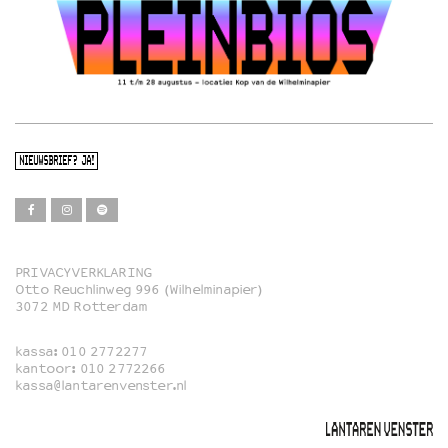
NIEUWSBRIEF? JA!
PRIVACYVERKLARING
Otto Reuchlinweg 996 (Wilhelminapier)
Film
3072 MD Rotterdam
Muziek
kassa:
010 2772277
Familie
kantoor:
010 2772266
kassa@lantarenvenster.nl
Film in English
Rotterdams Open Doek