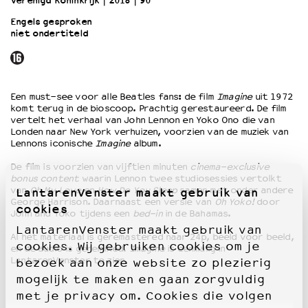
Verenigd Koninkrijk
2018
90’
Engels gesproken
niet ondertiteld
OVER LANTARENVENSTER
Wat we doen
Werken bij
Wie is wie
Een must-see voor alle Beatles fans: de film
Imagine
uit 1972
Word vriend
komt terug in de bioscoop. Prachtig gerestaureerd. De film
Historie
vertelt het verhaal van John Lennon en Yoko Ono die van
Londen naar New York verhuizen, voorzien van de muziek van
Partners
Lennons iconische
Imagine
album.
Huisregels
De film is voorzien van vijftien minuten
cinema-exclusive
Privacyverklaring
bonus content
waarin Lennon twee studiosessies vertolkt
Integriteits- en gedragscode
van
Oh My Love
en
How Do You Sleep
samen met onder andere
LantarenVenster maakt gebruik van
Duurzaamheid
George Harrison. Daarnaast een versie van
Oh Yoko!
door
cookies
John and Yoko tijdens een
bed-in
in de Bahamas.
Culturele boycot Israël
LantarenVenster maakt gebruik van
Ruimte voor artistieke vrijheid – VNPF
Al het materiaal is geremastered naar 24p, beeld voor beeld,
cookies. Wij gebruiken cookies om je
en de audio is geremixed.
Imagine
is eenmalig in
LantarenVenster te zien.
bezoek aan onze website zo plezierig
mogelijk te maken en gaan zorgvuldig
met je privacy om. Cookies die volgen