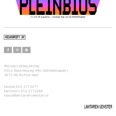
NIEUWSBRIEF? JA!
PRIVACYVERKLARING
Otto Reuchlinweg 996 (Wilhelminapier)
Film
3072 MD Rotterdam
Muziek
kassa:
010 2772277
Familie
kantoor:
010 2772266
kassa@lantarenvenster.nl
Film in English
Rotterdams Open Doek
Queer Cinema