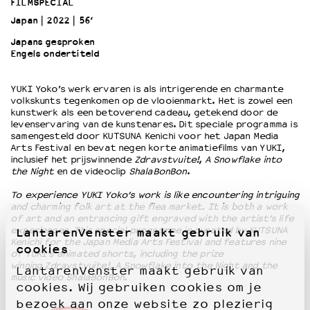
FILMSPECIAL
Japan
2022
56’
OVER LANTARENVENSTER
Japans gesproken
Wat we doen
Engels ondertiteld
Werken bij
Wie is wie
YUKI Yoko’s werk ervaren is als intrigerende en charmante
volkskunts tegenkomen op de vlooienmarkt. Het is zowel een
Word vriend
kunstwerk als een betoverend cadeau, getekend door de
Historie
levenservaring van de kunstenares. Dit speciale programma is
samengesteld door KUTSUNA Kenichi voor het Japan Media
Partners
Arts Festival en bevat negen korte animatiefilms van YUKI,
Huisregels
inclusief het prijswinnende
Zdravstvuite!
,
A Snowflake into
Privacyverklaring
the Night
en de videoclip
ShalaBonBon
.
Integriteits- en gedragscode
To experience YUKI Yoko’s work is like encountering intriguing
Duurzaamheid
and charming folk art at the flea market. It is both a work
of art and an entrancing gift engraved with the artist’s life
Culturele boycot Israël
experiences. This special programme is curated by KUTSUNA
LantarenVenster maakt gebruik van
Ruimte voor artistieke vrijheid – VNPF
Kenichi for the Japan Media Arts Festival and features nine
cookies
of YUKI’s animated shorts, including the prize
winning Zdravstvuite!, A Snowflake into the Night and the
LantarenVenster maakt gebruik van
music video ShalaBonBon.
cookies. Wij gebruiken cookies om je
bezoek aan onze website zo plezierig