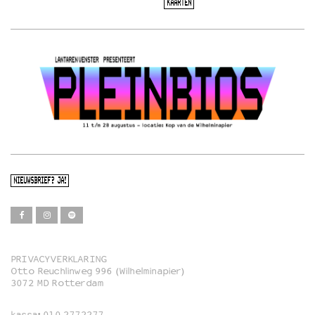
KAARTEN
NIEUWSBRIEF? JA!
PRIVACYVERKLARING
Otto Reuchlinweg 996 (Wilhelminapier)
Film
3072 MD Rotterdam
Muziek
kassa:
010 2772277