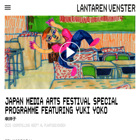
AGENDA
FILM
MUZIEK
RESTAURANT
VERHUUR
Winkelmandje
Zoek
PLAN JE BEZOEK
Openingstijden & contact
Bereikbaarheid
Kaartverkoop
JAPAN MEDIA ARTS FESTIVAL SPECIAL
EDUCATIE
PROGRAMME FEATURING YUKI YOKO
Schoolvoorstellingen
Filmprogramma’s Primair Onderwijs
幸洋子
Filmprogramma’s VO/MBO
DEZE VOORSTELLING HEEFT AL PLAATSGEVONDEN
Speciale educatieprogramma’s