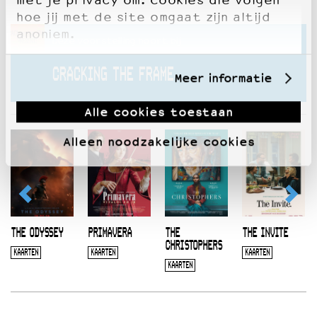
met je privacy om. Cookies die volgen
hoe jij met de site omgaat zijn altijd
anoniem.
Deze voorstelling hoort bij
CRACKING THE FRAME
Meer informatie
Alle cookies toestaan
Alleen noodzakelijke cookies
THE ODYSSEY
PRIMAVERA
THE
THE INVITE
CHRISTOPHERS
KAARTEN
KAARTEN
KAARTEN
KAARTEN