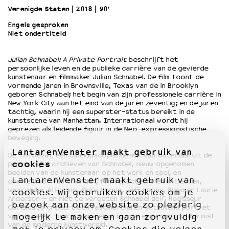
Verenigde Staten
2018
90’
Engels gesproken
OVER LANTARENVENSTER
Niet ondertiteld
Wat we doen
Werken bij
Julian Schnabel: A Private Portrait
beschrijft het
Wie is wie
persoonlijke leven en de publieke carrière van de gevierde
Word vriend
kunstenaar en filmmaker Julian Schnabel. De film toont de
vormende jaren in Brownsville, Texas van de in Brooklyn
Historie
geboren Schnabel; het begin van zijn professionele carrière in
Partners
New York City aan het eind van de jaren zeventig; en de jaren
tachtig, waarin hij een superster-status bereikt in de
Huisregels
kunstscene van Manhattan. Internationaal wordt hij
Privacyverklaring
geprezen als leidende figuur in de Neo-expressionistische
Integriteits- en gedragscode
beweging.
Duurzaamheid
LantarenVenster maakt gebruik van
De film bevat een caleidoscopische mix van materiaal uit de
Culturele boycot Israël
cookies
persoonlijke archieven van Schnabel, nieuw opgenomen
beelden van de kunstenaar op het werk en spel, en
Ruimte voor artistieke vrijheid – VNPF
LantarenVenster maakt gebruik van
commentaar van vrienden, familie, acteurs en artiesten,
waaronder Al Pacino, Mary Boone, Jeff Koons, Bono en Laurie
cookies. Wij gebruiken cookies om je
Anderson – en niet te vergeten Schnabel zelf. Regisseur
bezoek aan onze website zo plezierig
Corisicato creëert een fascinerend en onthullend portret
van de meest luidruchtige en provocerende non-conformist
mogelijk te maken en gaan zorgvuldig
van de moderne kunstwereld.