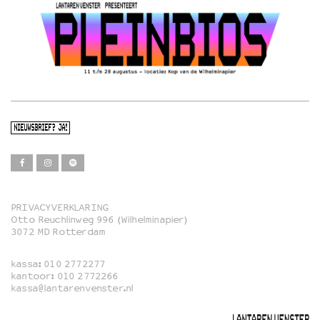
NIEUWSBRIEF? JA!
PRIVACYVERKLARING
Otto Reuchlinweg 996 (Wilhelminapier)
Film
3072 MD Rotterdam
Muziek
kassa:
010 2772277
Familie
kantoor:
010 2772266
kassa@lantarenvenster.nl
Film in English
Rotterdams Open Doek