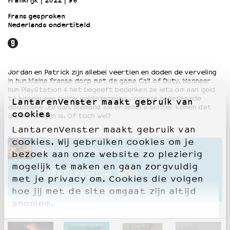
Frankrijk
2022
96’
Frans gesproken
Nederlands ondertiteld
OVER LANTARENVENSTER
Wat we doen
Werken bij
Wie is wie
Jordan en Patrick zijn allebei veertien en doden de verveling
Word vriend
in hun kleine Franse dorp met de game Call of Duty. Wanneer
Historie
hun PlayStation 4 het begeeft bedenken ze iets om aan geld
te komen: een online geldinzameling voor de zogenaamde
LantarenVenster maakt gebruik van
Partners
doodzieke Jordan. Niemand zal er immers achter komen dat
cookies
Huisregels
dit een leugen is. Of toch wel?
Privacyverklaring
LantarenVenster maakt gebruik van
Integriteits- en gedragscode
cookies. Wij gebruiken cookies om je
Deze voorstelling hoort bij
Duurzaamheid
bezoek aan onze website zo plezierig
Culturele boycot Israël
mogelijk te maken en gaan zorgvuldig
CINEKID FESTIVAL 2024
Ruimte voor artistieke vrijheid – VNPF
met je privacy om. Cookies die volgen
hoe jij met de site omgaat zijn altijd
26 OKT 2024 T/M 3 NOV 2024
anoniem.