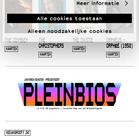
Meer informatie
Alle cookies toestaan
Alleen noodzakelijke cookies
THE ODYSSEY
THE
THE INVITE
ORPHEUS –
CHRISTOPHERS
ORPHÉE (1950)
KAARTEN
KAARTEN
KAARTEN
KAARTEN
NIEUWSBRIEF? JA!