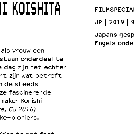
NI KOISHITA
FILMSPECIA
JP
2019
 VNPF
Japans ges
Engels onde
als vrouw een
 staan onderdeel te
e dag zijn het echter
ht zijn wat betreft
n de steeds
ze fascinerende
maker Konishi
e, CJ 2016)
ke-pioniers.