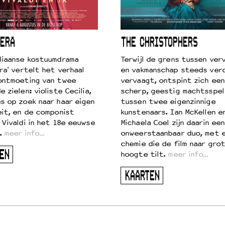
ERA
THE CHRISTOPHERS
liaanse kostuumdrama
Terwijl de grens tussen verv
ra' vertelt het verhaal
en vakmanschap steeds ver
ontmoeting van twee
vervaagt, ontspint zich een
 zielen: violiste Cecilia,
scherp, geestig machtsspel
s op zoek naar haar eigen
tussen twee eigenzinnige
eit, en de componist
kunstenaars. Ian McKellen e
 Vivaldi in het 18e eeuwse
Michaela Coel zijn daarin een
.
meer info…
onweerstaanbaar duo, met 
chemie die de film naar gro
EN
hoogte tilt.
meer info…
KAARTEN