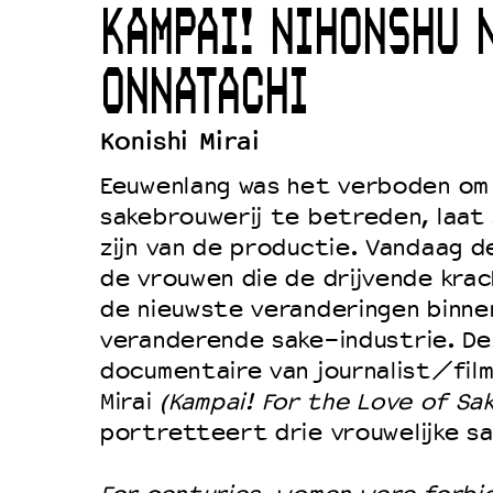
KAMPAI! NIHONSHU 
Duurzaamheid
Culturele boycot Israël
ONNATACHI
Ruimte voor artistieke vrijheid –
Konishi Mirai
Eeuwenlang was het verboden om 
sakebrouwerij te betreden, laat
zijn van de productie. Vandaag d
de vrouwen die de drijvende krac
de nieuwste veranderingen binne
veranderende sake-industrie. De
documentaire van journalist/film
Mirai
(Kampai! For the Love of Sak
portretteert drie vrouwelijke sa