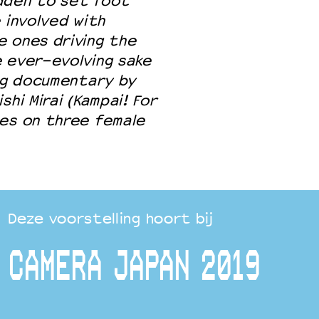
dden to set foot
 involved with
e ones driving the
 ever-evolving sake
ing documentary by
hi Mirai (Kampai! For
ses on three female
Deze voorstelling hoort bij
CAMERA JAPAN 2019