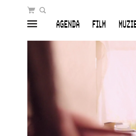
Winkelmandje
Zoek
AGENDA
FILM
MUZI
PLAN JE BEZOEK
Openingstijden & contact
Bereikbaarheid
Kaartverkoop
EDUCATIE
Schoolvoorstellingen
Filmprogramma’s Primair Onderwijs