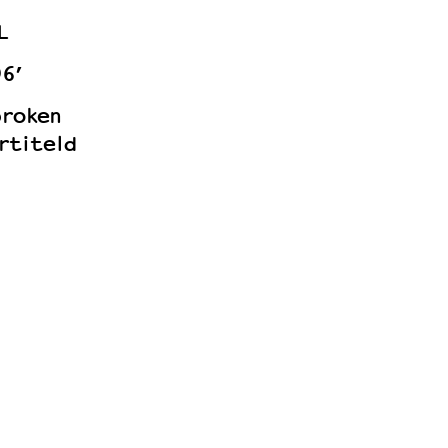
L
96’
proken
rtiteld