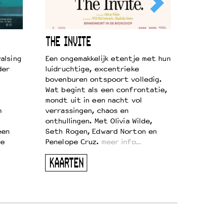
THE INVITE
alsing
Een ongemakkelijk etentje met hun
der
luidruchtige, excentrieke
bovenburen ontspoort volledig.
Wat begint als een confrontatie,
mondt uit in een nacht vol
n
verrassingen, chaos en
onthullingen. Met Olivia Wilde,
een
Seth Rogen, Edward Norton en
te
Penelope Cruz.
meer info…
KAARTEN