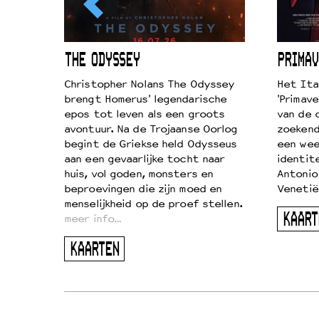
ICL
THE ODYSSEY
PRIMAV
k je de
Christopher Nolans The Odyssey
Het Ita
aires
brengt Homerus' legendarische
'Primave
on
epos tot leven als een groots
van de 
…
avontuur. Na de Trojaanse Oorlog
zoekende
begint de Griekse held Odysseus
een wee
aan een gevaarlijke tocht naar
identit
huis, vol goden, monsters en
Antonio
beproevingen die zijn moed en
Venetië
menselijkheid op de proef stellen.
KAART
meer info…
KAARTEN