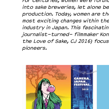
For centuries, women were forbi
into sake breweries, let alone be
production. Today, women are th
most exciting changes within the
industry in Japan. This fascinat
journalist-turned- filmmaker Konis
the Love of Sake, CJ 2016) focu
pioneers.