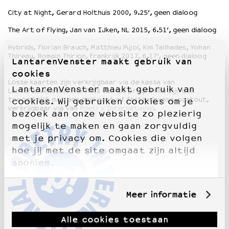
City at Night, Gerard Holthuis 2000, 9.25’, geen dialoog
The Art of Flying, Jan van IJken, NL 2015, 6.51’, geen dialoog
Hybrids, Florian Brauch, Matthieu Pujol, Kim Tailhades, Yohan
Thireau, Romain Thirion, Frankrijk 2017, 6.17’, geen dialoog
LantarenVenster maakt gebruik van
cookies
Losse kaarten zijn verkrijgbaar via de kassa van
LantarenVenster maakt gebruik van
LantarenVenster. Alle films van dit programma zijn ook
toegankelijk met een dagkaart of festivalpasse-partout,
cookies. Wij gebruiken cookies om je
verkrijgbaar via van
Poetry International
.
bezoek aan onze website zo plezierig
mogelijk te maken en gaan zorgvuldig
met je privacy om. Cookies die volgen
hoe jij met de site omgaat zijn altijd
anoniem.
Meer informatie
Alle cookies toestaan