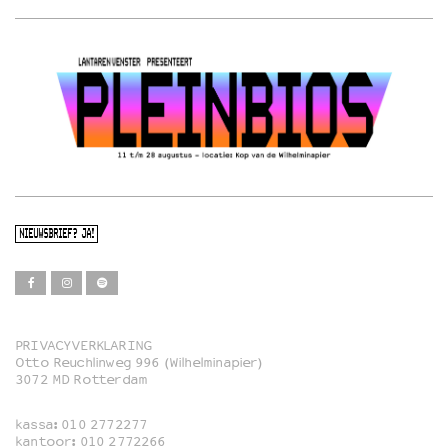
NIEUWSBRIEF? JA!
PRIVACYVERKLARING
Otto Reuchlinweg 996 (Wilhelminapier)
Film
3072 MD Rotterdam
Muziek
kassa:
010 2772277
Familie
kantoor:
010 2772266