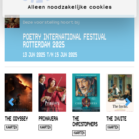
Alleen noodzakelijke cookies
Deze voorstelling hoort bij
POETRY INTERNATIONAL FESTIVAL
ROTTERDAM 2025
13 JUN 2025 T/M 15 JUN 2025
THE ODYSSEY
PRIMAVERA
THE
THE INVITE
CHRISTOPHERS
KAARTEN
KAARTEN
KAARTEN
KAARTEN