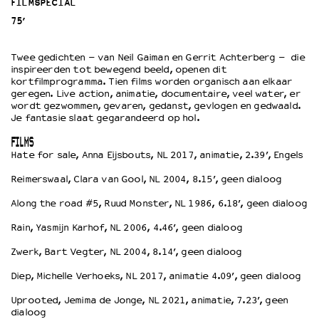
FILMSPECIAL
75’
OVER LANTARENVENSTER
Wat we doen
Twee gedichten – van Neil Gaiman en Gerrit Achterberg – die
inspireerden tot bewegend beeld, openen dit
Werken bij
kortfilmprogramma. Tien films worden organisch aan elkaar
Wie is wie
geregen. Live action, animatie, documentaire, veel water, er
wordt gezwommen, gevaren, gedanst, gevlogen en gedwaald.
Word vriend
Je fantasie slaat gegarandeerd op hol.
Historie
Partners
FILMS
Hate for sale, Anna Eijsbouts, NL 2017, animatie, 2.39’, Engels
Huisregels
Privacyverklaring
Reimerswaal, Clara van Gool, NL 2004, 8.15’, geen dialoog
Integriteits- en gedragscode
Along the road #5, Ruud Monster, NL 1986, 6.18’, geen dialoog
Duurzaamheid
Culturele boycot Israël
Rain, Yasmijn Karhof, NL 2006, 4.46’, geen dialoog
Ruimte voor artistieke vrijheid – VNPF
Zwerk, Bart Vegter, NL 2004, 8.14’, geen dialoog
Diep, Michelle Verhoeks, NL 2017, animatie 4.09’, geen dialoog
Uprooted, Jemima de Jonge, NL 2021, animatie, 7.23’, geen
dialoog