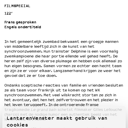
FILMSPECIAL
122’
OVER LANTARENVENSTER
Wat we doen
Frans gesproken
Engels ondertiteld
Werken bij
Wie is wie
In het gemeentelijk zwembad bekwaamt een groepje mannen
Word vriend
van middelbare leeftijd zich in de kunst van het
Historie
synchroonzwemmen. Hun trainster Delphine is een voormalig
zwemkampioene die haar portie ellende wel gehad heeft. De
Partners
heren zelf zijn van diverse pluimage en hebben ook allemaal zo
Huisregels
hun eigen besognes. Samen vormen ze echter een hecht team
Privacyverklaring
en zijn ze er voor elkaar. Langzamerhand krijgen ze weer het
gevoel dat ze er toe doen.
Integriteits- en gedragscode
Duurzaamheid
Ondanks sceptische reacties van familie en vrienden besluiten
ze als team voor Frankrijk uit te komen op het WK
Culturele boycot Israël
synchroonzwemmen. Met veel wilskracht storten ze zich in
Ruimte voor artistieke vrijheid – VNPF
het avontuur, dat hen het zelfvertrouwen en het plezier in
het leven teruggeeft. In de ontroerende Franse
tragikomedie
Le grand bain
schetst filmmaker Gilles Lellouche
(Narco) met de nodige humor een authentiek beeld van het
LantarenVenster maakt gebruik van
leven zoals het komt.
cookies