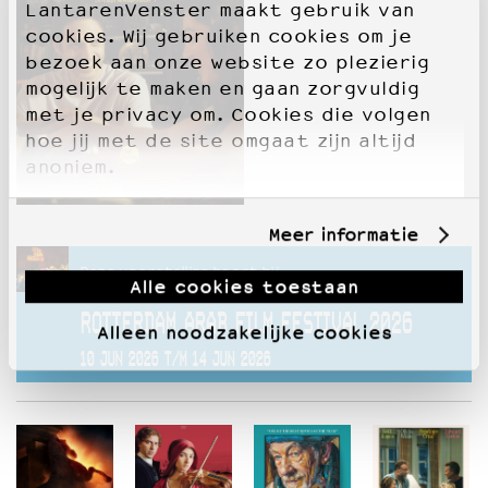
LantarenVenster maakt gebruik van
cookies. Wij gebruiken cookies om je
bezoek aan onze website zo plezierig
mogelijk te maken en gaan zorgvuldig
met je privacy om. Cookies die volgen
hoe jij met de site omgaat zijn altijd
anoniem.
Meer informatie
Deze voorstelling hoort bij
Alle cookies toestaan
ROTTERDAM ARAB FILM FESTIVAL 2026
Alleen noodzakelijke cookies
10 JUN 2026 T/M 14 JUN 2026