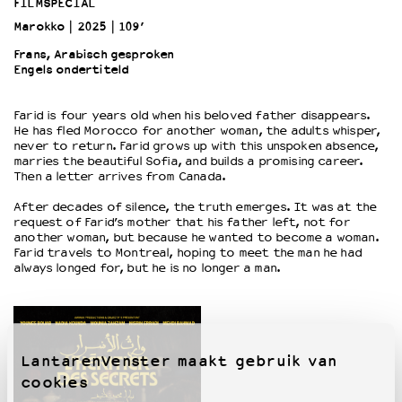
FILMSPECIAL
Marokko
2025
109’
OVER LANTARENVENSTER
Frans, Arabisch gesproken
Wat we doen
Engels ondertiteld
Werken bij
Wie is wie
Farid is four years old when his beloved father disappears.
He has fled Morocco for another woman, the adults whisper,
Word vriend
never to return. Farid grows up with this unspoken absence,
Historie
marries the beautiful Sofia, and builds a promising career.
Then a letter arrives from Canada.
Partners
Huisregels
After decades of silence, the truth emerges. It was at the
Privacyverklaring
request of Farid’s mother that his father left, not for
another woman, but because he wanted to become a woman.
Integriteits- en gedragscode
Farid travels to Montreal, hoping to meet the man he had
Duurzaamheid
always longed for, but he is no longer a man.
Culturele boycot Israël
Ruimte voor artistieke vrijheid – VNPF
LantarenVenster maakt gebruik van
cookies