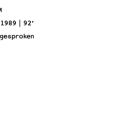
M
1989
92’
 gesproken