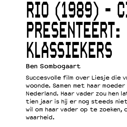
RIO (1989) - C
Duurzaamheid
Culturele boycot Israël
PRESENTEERT:
Ruimte voor artistieke vrijheid –
KLASSIEKERS
Ben Sombogaart
Succesvolle film over Liesje die v
woonde. Samen met haar moeder i
Nederland. Haar vader zou hen la
tien jaar is hij er nog steeds niet
wil om haar vader op te zoeken,
waarheid.