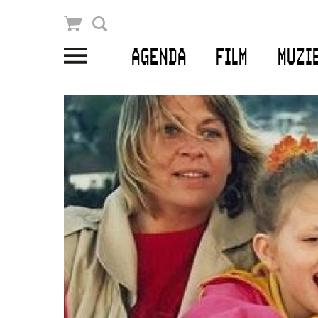
Winkelmandje
Zoek
AGENDA
FILM
MUZI
PLAN JE BEZOEK
Openingstijden & contact
Bereikbaarheid
Kaartverkoop
EDUCATIE
Schoolvoorstellingen
Filmprogramma’s Primair Onderwijs