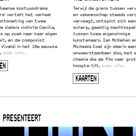
liaanse kostuumdrama
Terwijl de grens tussen verv
ra' vertelt het verhaal
en vakmanschap steeds ver
ontmoeting van twee
vervaagt, ontspint zich een
 zielen: violiste Cecilia,
scherp, geestig machtsspel
s op zoek naar haar eigen
tussen twee eigenzinnige
eit, en de componist
kunstenaars. Ian McKellen e
 Vivaldi in het 18e eeuwse
Michaela Coel zijn daarin een
.
meer info…
onweerstaanbaar duo, met 
chemie die de film naar gro
EN
hoogte tilt.
meer info…
KAARTEN