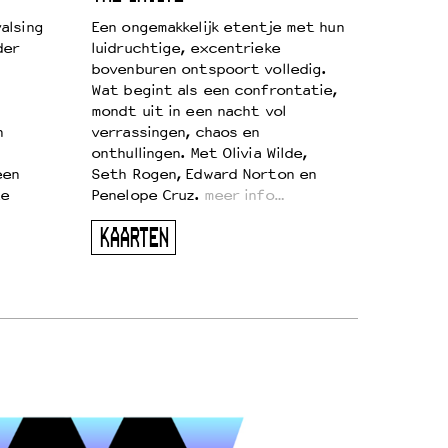
alsing
Een ongemakkelijk etentje met hun
der
luidruchtige, excentrieke
bovenburen ontspoort volledig.
Wat begint als een confrontatie,
mondt uit in een nacht vol
n
verrassingen, chaos en
onthullingen. Met Olivia Wilde,
een
Seth Rogen, Edward Norton en
te
Penelope Cruz.
meer info…
KAARTEN