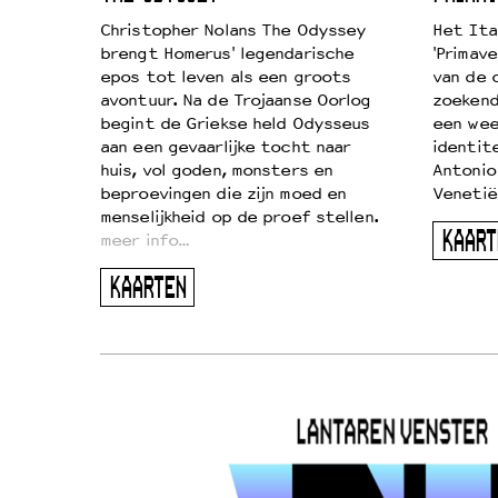
k je de
Christopher Nolans The Odyssey
Het Ita
aires
brengt Homerus' legendarische
'Primave
on
epos tot leven als een groots
van de 
…
avontuur. Na de Trojaanse Oorlog
zoekende
begint de Griekse held Odysseus
een wee
aan een gevaarlijke tocht naar
identit
huis, vol goden, monsters en
Antonio
beproevingen die zijn moed en
Venetië
menselijkheid op de proef stellen.
KAART
meer info…
KAARTEN