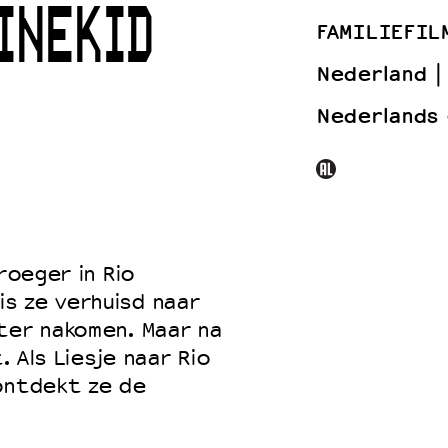
INEKID
FAMILIEFIL
Nederland
 VNPF
Nederlands
roeger in Rio
s ze verhuisd naar
ter nakomen. Maar na
. Als Liesje naar Rio
 ontdekt ze de