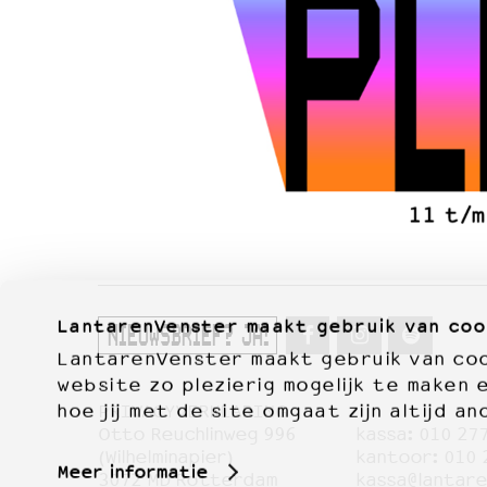
LantarenVenster maakt gebruik van coo
NIEUWSBRIEF? JA!
LantarenVenster maakt gebruik van cook
website zo plezierig mogelijk te maken 
hoe jij met de site omgaat zijn altijd an
PRIVACYVERKLARING
Otto Reuchlinweg 996
kassa:
010 27
Film
(Wilhelminapier)
kantoor:
010 
Meer informatie
3072 MD Rotterdam
kassa@lantare