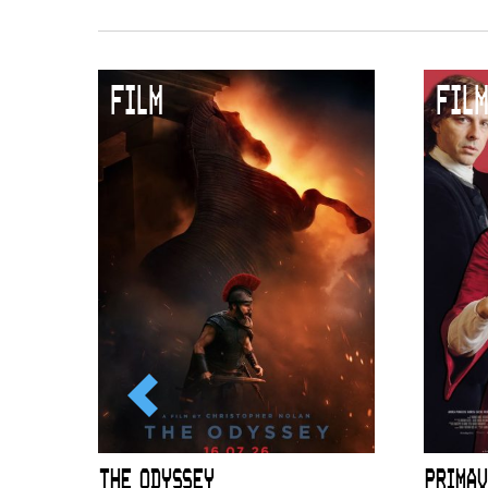
FILM
FILM
ICL
THE ODYSSEY
PRIMAV