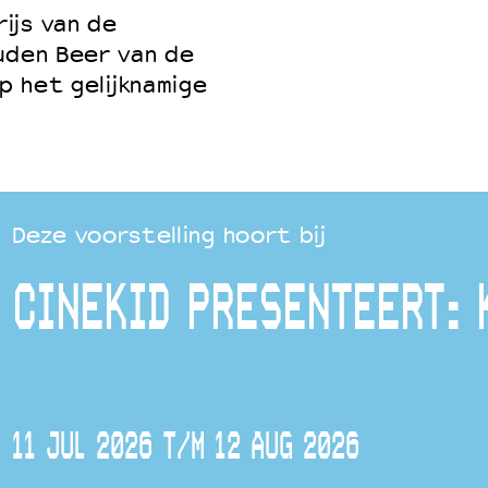
ijs van de
uden Beer van de
p het gelijknamige
Deze voorstelling hoort bij
CINEKID PRESENTEERT: 
11 JUL 2026 T/M 12 AUG 2026