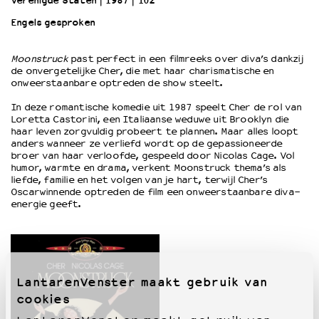
Verenigde Staten
1987
102’
Engels gesproken
OVER LANTARENVENSTER
Wat we doen
Moonstruck
past perfect in een filmreeks over diva’s dankzij
de onvergetelijke Cher, die met haar charismatische en
Werken bij
onweerstaanbare optreden de show steelt.
Wie is wie
Word vriend
In deze romantische komedie uit 1987 speelt Cher de rol van
Loretta Castorini, een Italiaanse weduwe uit Brooklyn die
Historie
haar leven zorgvuldig probeert te plannen. Maar alles loopt
Partners
anders wanneer ze verliefd wordt op de gepassioneerde
broer van haar verloofde, gespeeld door Nicolas Cage. Vol
Huisregels
humor, warmte en drama, verkent Moonstruck thema’s als
Privacyverklaring
liefde, familie en het volgen van je hart, terwijl Cher’s
Integriteits- en gedragscode
Oscarwinnende optreden de film een onweerstaanbare diva-
energie geeft.
Duurzaamheid
Culturele boycot Israël
Ruimte voor artistieke vrijheid – VNPF
LantarenVenster maakt gebruik van
cookies