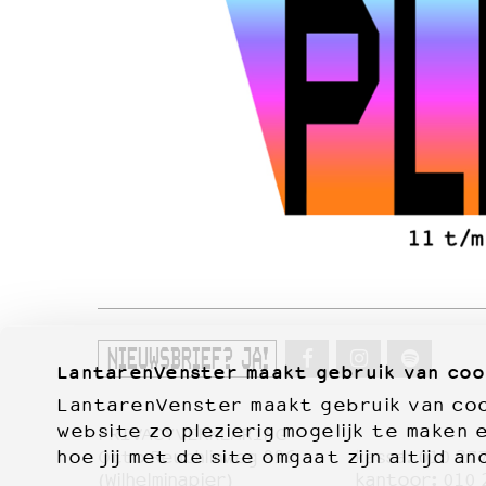
NIEUWSBRIEF? JA!
LantarenVenster maakt gebruik van coo
LantarenVenster maakt gebruik van cook
website zo plezierig mogelijk te maken 
PRIVACYVERKLARING
hoe jij met de site omgaat zijn altijd an
Otto Reuchlinweg 996
kassa:
010 27
Film
(Wilhelminapier)
kantoor:
010 