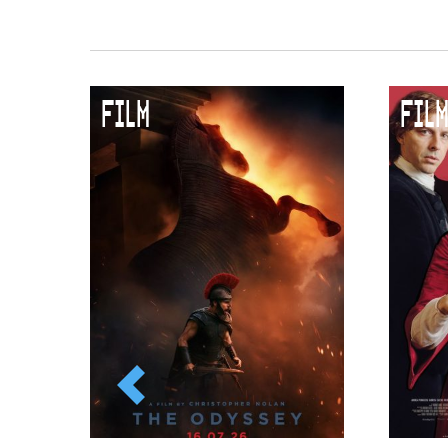
Duurzaamheid
Culturele boycot Israël
Ruimte voor artistieke vrijheid –
FILM
FILM