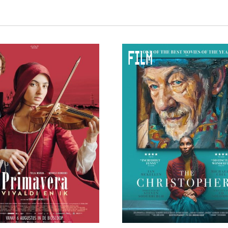
 VNPF
FILM