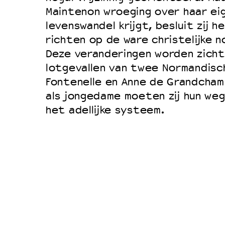
Filmprogramma’s VO/MBO
Maintenon wroeging over haar eig
Speciale educatieprogramma’s
levenswandel krijgt, besluit zij 
richten op de ware christelijke 
Deze veranderingen worden zicht
OVER LANTARENVENSTER
lotgevallen van twee Normandisch
Wat we doen
Fontenelle en Anne de Grandchamp
als jongedame moeten zij hun weg 
Werken bij
het adellijke systeem.
Wie is wie
Word vriend
Historie
Partners
Huisregels
Privacyverklaring
Integriteits- en gedragscode