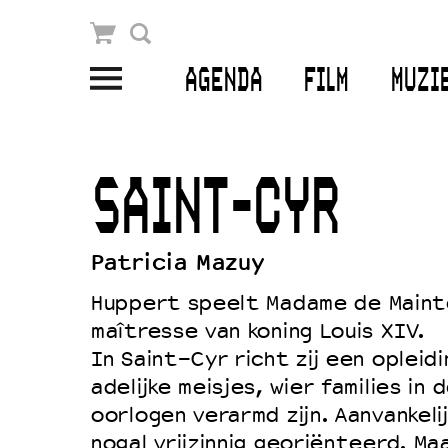
Winkelmandje
Zoek
AGENDA
FILM
MUZI
PLAN JE BEZOEK
Openingstijden & contact
SAINT-CYR
Bereikbaarheid
Kaartverkoop
Patricia Mazuy
Huppert speelt Madame de Maint
maîtresse van koning Louis XIV.
EDUCATIE
In Saint-Cyr richt zij een opleid
Schoolvoorstellingen
adelijke meisjes, wier families i
Filmprogramma’s Primair Onderwijs
oorlogen verarmd zijn. Aanvankelij
nogal vrijzinnig georiënteerd. M