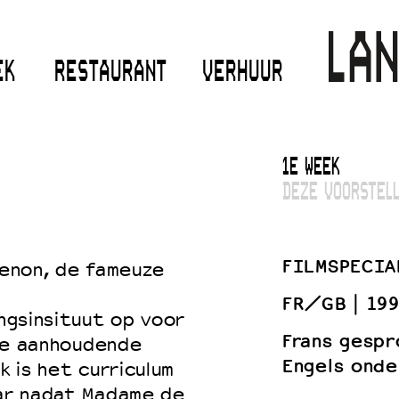
EK
RESTAURANT
VERHUUR
1E WEEK
DEZE VOORSTELL
FILMSPECIA
enon, de fameuze
FR/GB
199
ingsinsituut op voor
Frans gespr
n de aanhoudende
Engels onde
k is het curriculum
aar nadat Madame de