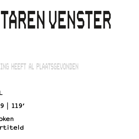
ING HEEFT AL PLAATSGEVONDEN
L
9
119’
oken
rtiteld