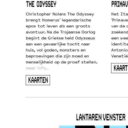
ICL
THE ODYSSEY
PRIMAV
k je de
Christopher Nolans The Odyssey
Het Ita
aires
brengt Homerus' legendarische
'Primave
on
epos tot leven als een groots
van de 
…
avontuur. Na de Trojaanse Oorlog
zoekende
begint de Griekse held Odysseus
een wee
aan een gevaarlijke tocht naar
identit
huis, vol goden, monsters en
Antonio
beproevingen die zijn moed en
Venetië
menselijkheid op de proef stellen.
KAART
meer info…
KAARTEN