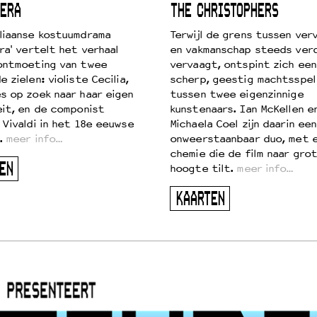
ERA
THE CHRISTOPHERS
liaanse kostuumdrama
Terwijl de grens tussen verv
ra' vertelt het verhaal
en vakmanschap steeds ver
ontmoeting van twee
vervaagt, ontspint zich een
 zielen: violiste Cecilia,
scherp, geestig machtsspel
s op zoek naar haar eigen
tussen twee eigenzinnige
eit, en de componist
kunstenaars. Ian McKellen e
 Vivaldi in het 18e eeuwse
Michaela Coel zijn daarin een
.
meer info…
onweerstaanbaar duo, met 
chemie die de film naar gro
EN
hoogte tilt.
meer info…
KAARTEN