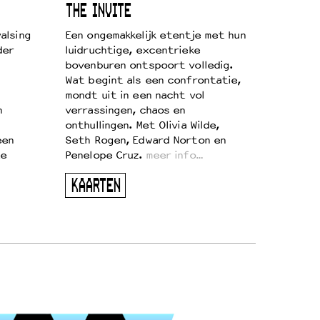
THE INVITE
alsing
Een ongemakkelijk etentje met hun
der
luidruchtige, excentrieke
bovenburen ontspoort volledig.
Wat begint als een confrontatie,
mondt uit in een nacht vol
n
verrassingen, chaos en
onthullingen. Met Olivia Wilde,
een
Seth Rogen, Edward Norton en
te
Penelope Cruz.
meer info…
KAARTEN