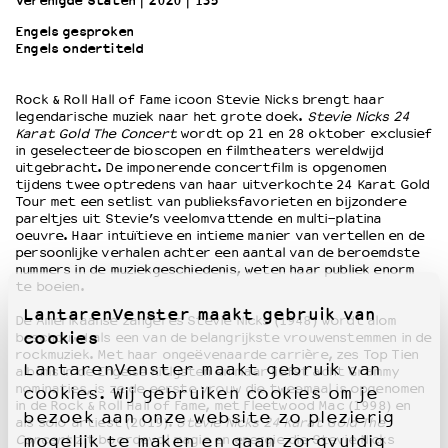
Verenigde Staten
2020
135’
Engels gesproken
Engels ondertiteld
OVER LANTARENVENSTER
Wat we doen
Rock & Roll Hall of Fame icoon Stevie Nicks brengt haar
Werken bij
legendarische muziek naar het grote doek.
Stevie Nicks 24
Wie is wie
Karat Gold The Concert
wordt op 21 en 28 oktober exclusief
Word vriend
in geselecteerde bioscopen en filmtheaters wereldwijd
uitgebracht. De imponerende concertfilm is opgenomen
Historie
tijdens twee optredens van haar uitverkochte 24 Karat Gold
Partners
Tour met een setlist van publieksfavorieten en bijzondere
pareltjes uit Stevie’s veelomvattende en multi-platina
Huisregels
oeuvre. Haar intuïtieve en intieme manier van vertellen en de
Privacyverklaring
persoonlijke verhalen achter een aantal van de beroemdste
Integriteits- en gedragscode
nummers in de muziekgeschiedenis, weten haar publiek enorm
te boeien.
Duurzaamheid
LantarenVenster maakt gebruik van
Culturele boycot Israël
De Amerikaanse zangeres Stevie Nicks (1948) wordt alom
cookies
beschouwd als een van de belangrijkste vrouwenstemmen in de
Ruimte voor artistieke vrijheid – VNPF
rockmuziek. Met haar ongeëvenaarde carrière, zes Top Tien
LantarenVenster maakt gebruik van
albums in de Engelse hitlijsten en maar liefst acht Grammy
nominaties, is ze de eerste vrouw die tweemaal is opgenomen
cookies. Wij gebruiken cookies om je
in de Rock & Roll Hall of Fame, met Fleetwood Mac (1998) en
bezoek aan onze website zo plezierig
als solo artiest (2019).
Stevie Nicks 24 Karat Gold The
Concert
zit boordevol magie en energie die Stevie Nicks
mogelijk te maken en gaan zorgvuldig