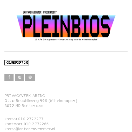
NIEUWSBRIEF? JA!
PRIVACYVERKLARING
Otto Reuchlinweg 996 (Wilhelminapier)
Film
3072 MD Rotterdam
Muziek
kassa:
010 2772277
Familie
kantoor:
010 2772266
kassa@lantarenvenster.nl
Film in English