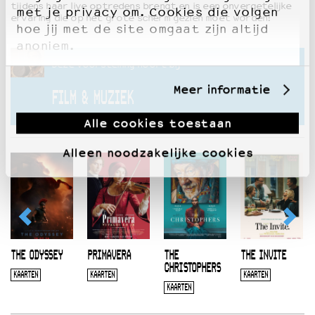
tijdens haar live optredens brengt en is een onvergetelijke
met je privacy om. Cookies die volgen
ervaring die op het grote scherm gezien moet worden!
hoe jij met de site omgaat zijn altijd
anoniem.
Deze voorstelling hoort bij
Meer informatie
FILM & MUZIEK
Alle cookies toestaan
Alleen noodzakelijke cookies
THE ODYSSEY
PRIMAVERA
THE
THE INVITE
CHRISTOPHERS
KAARTEN
KAARTEN
KAARTEN
KAARTEN