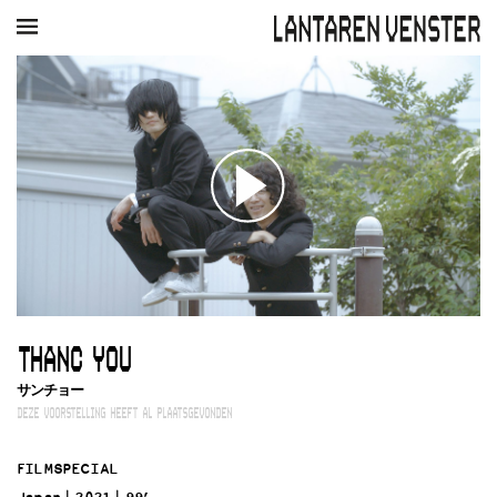
AGENDA
FILM
MUZIEK
RESTAURANT
VERHUUR
Winkelmandje
Zoek
PLAN JE BEZOEK
Openingstijden & contact
Bereikbaarheid
Kaartverkoop
THANC YOU
EDUCATIE
サンチョー
Schoolvoorstellingen
DEZE VOORSTELLING HEEFT AL PLAATSGEVONDEN
Filmprogramma’s Primair Onderwijs
Filmprogramma’s VO/MBO
FILMSPECIAL
Speciale educatieprogramma’s